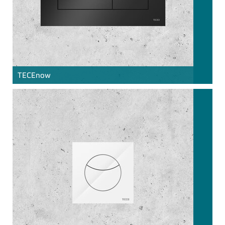
TECE
now