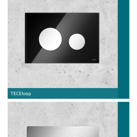
TECE
loop