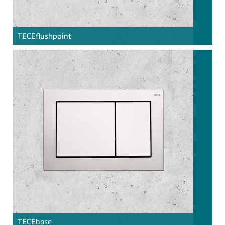
TECE
flushpoint
TECE
base