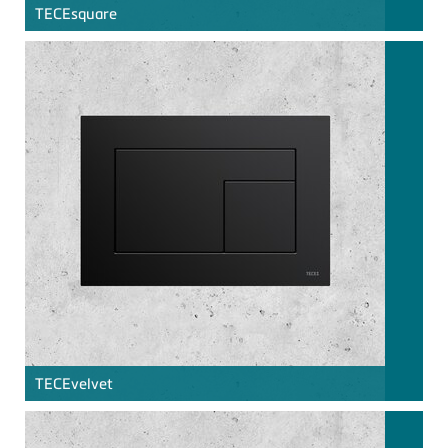
TECE
square
TECE
velvet