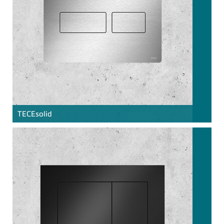
TECE
solid