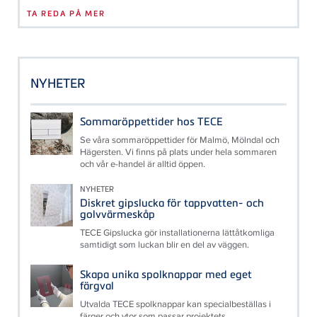
TA REDA PÅ MER
NYHETER
Sommaröppettider hos TECE
Se våra sommaröppettider för Malmö, Mölndal och
Hägersten. Vi finns på plats under hela sommaren
och vår e-handel är alltid öppen.
NYHETER
Diskret gipslucka för tappvatten- och
golvvärmeskåp
TECE Gipslucka gör installationerna lättåtkomliga
samtidigt som luckan blir en del av väggen.
Skapa unika spolknappar med eget
färgval
Utvalda TECE spolknappar kan specialbeställas i
färger och ytor som passar projektets