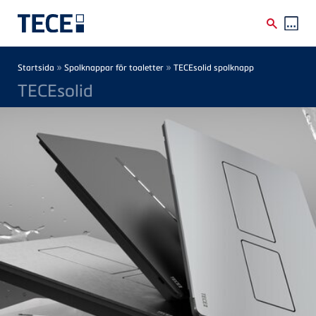
Skip to main content
Breadcrumb
»
»
Startsida
Spolknappar för toaletter
TECEsolid spolknapp
TECEsolid