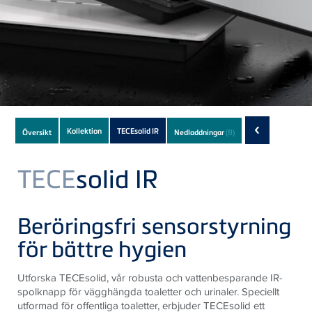
Subnavigation
‹
Kollektion
TECEsolid IR
Översikt
Nedladdningar
(8)
of
current
TECE
solid IR
Product
Beröringsfri sensorstyrning
för bättre hygien
Utforska
TECE
solid, vår robusta och vattenbesparande IR-
spolknapp för vägghängda toaletter och urinaler. Speciellt
utformad för offentliga toaletter, erbjuder
TECE
solid ett