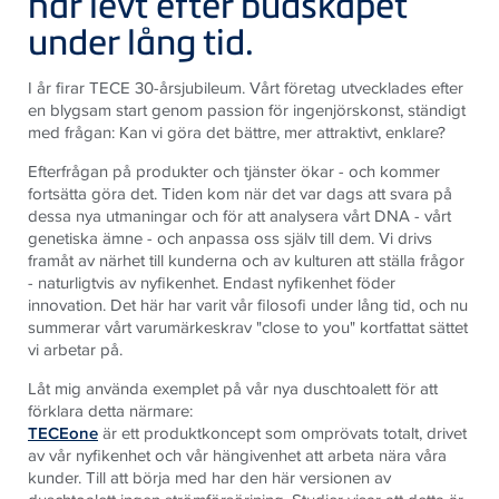
har levt efter budskapet
under lång tid.
I år firar TECE 30-årsjubileum. Vårt företag utvecklades efter
en blygsam start genom passion för ingenjörskonst, ständigt
med frågan: Kan vi göra det bättre, mer attraktivt, enklare?
Efterfrågan på produkter och tjänster ökar - och kommer
fortsätta göra det. Tiden kom när det var dags att svara på
dessa nya utmaningar och för att analysera vårt DNA - vårt
genetiska ämne - och anpassa oss själv till dem. Vi drivs
framåt av närhet till kunderna och av kulturen att ställa frågor
- naturligtvis av nyfikenhet. Endast nyfikenhet föder
innovation. Det här har varit vår filosofi under lång tid, och nu
summerar vårt varumärkeskrav "close to you" kortfattat sättet
vi arbetar på.
Låt mig använda exemplet på vår nya duschtoalett för att
förklara detta närmare:
TECEone
är ett produktkoncept som omprövats totalt, drivet
av vår nyfikenhet och vår hängivenhet att arbeta nära våra
kunder. Till att börja med har den här versionen av