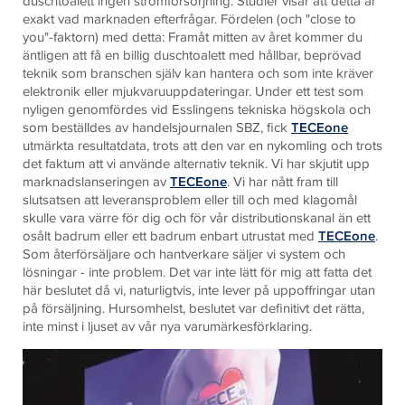
duschtoalett ingen strömförsörjning. Studier visar att detta är
exakt vad marknaden efterfrågar. Fördelen (och "close to
you"-faktorn) med detta: Framåt mitten av året kommer du
äntligen att få en billig duschtoalett med hållbar, beprövad
teknik som branschen själv kan hantera och som inte kräver
elektronik eller mjukvaruuppdateringar. Under ett test som
nyligen genomfördes vid Esslingens tekniska högskola och
som beställdes av handelsjournalen SBZ, fick
TECEone
utmärkta resultatdata, trots att den var en nykomling och trots
det faktum att vi använde alternativ teknik. Vi har skjutit upp
marknadslanseringen av
TECEone
. Vi har nått fram till
slutsatsen att leveransproblem eller till och med klagomål
skulle vara värre för dig och för vår distributionskanal än ett
osålt badrum eller ett badrum enbart utrustat med
TECEone
.
Som återförsäljare och hantverkare säljer vi system och
lösningar - inte problem. Det var inte lätt för mig att fatta det
här beslutet då vi, naturligtvis, inte lever på uppoffringar utan
på försäljning. Hursomhelst, beslutet var definitivt det rätta,
inte minst i ljuset av vår nya varumärkesförklaring.