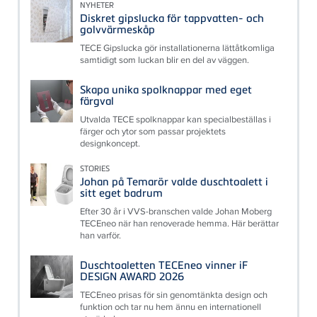
NYHETER
Diskret gipslucka för tappvatten- och
golvvärmeskåp
TECE Gipslucka gör installationerna lättåtkomliga
samtidigt som luckan blir en del av väggen.
Skapa unika spolknappar med eget
färgval
Utvalda TECE spolknappar kan specialbeställas i
färger och ytor som passar projektets
designkoncept.
STORIES
Johan på Temarör valde duschtoalett i
sitt eget badrum
Efter 30 år i VVS-branschen valde Johan Moberg
TECEneo när han renoverade hemma. Här berättar
han varför.
Duschtoaletten TECEneo vinner iF
DESIGN AWARD 2026
TECEneo prisas för sin genomtänkta design och
funktion och tar nu hem ännu en internationell