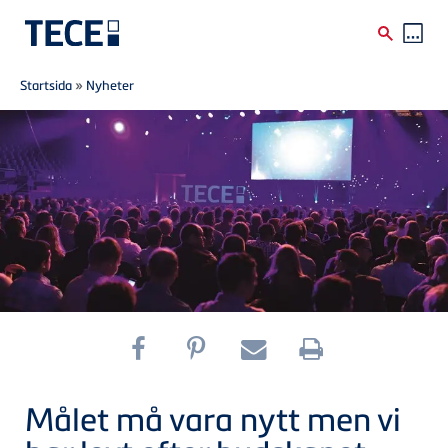
Breadcrumb
Skip to main content
Startsida
»
Nyheter
Målet må vara nytt men vi