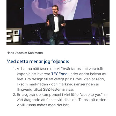
Hans-Joachim Sahlmann
Med detta menar jag följande:
Vi har nu nått fasen där vi förväntar oss att vara fullt
kapabla att leverera
TECEone
under andra halvan av
året. Bra design till ett vettigt pris: Produkten är redo,
liksom marknaden - och marknadslanseringen är
långvarig vilket SBZ-testerna visar.
En avgörande komponent i vårt löfte "close to you" är
vårt åtagande att finnas vid din sida. Ta oss på orden -
vi vill kunna mätas med det här.