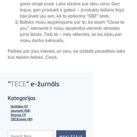
gada otrajā pusē. Labs dizains par labu cenu: Gan
tirgus, gan produkti ir gatavi – produktu laišana tirgū
bija jāveic jau sen, kā to apliecina “SBZ” tests.
Būtisks mūsu apgalvojuma par to, ka esam “Close to
you”, elements ir mūsu apņēmība vienmēr atrasties
jums līdzās. Tieši tā – mēs vēlamies, lai tas kļūtu par
mūsu darba mērauklu.
Paldies par jūsu interesi, un ceru, ka izstādē pavadītais laiks
būs tiešām lielisks. Cieņā,
“
TECE
” e-žurnāls
Kategorijas
Izstādes (2)
Jaunumi (56)
Stories (7)
TECEnews (10)