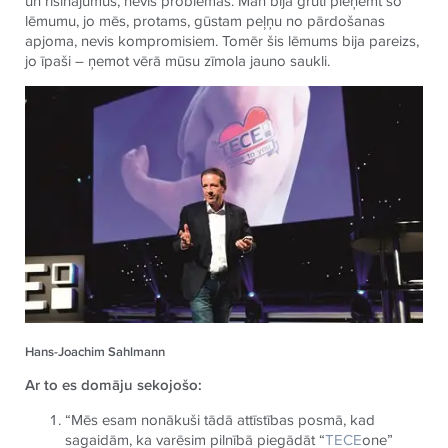
un risinājumus, nevis problēmas. Man bija grūti pieņemt šo
lēmumu, jo mēs, protams, gūstam peļņu no pārdošanas
apjoma, nevis kompromisiem. Tomēr šis lēmums bija pareizs,
jo īpaši – ņemot vērā mūsu zīmola jauno saukli.
Hans-Joachim Sahlmann
Ar to es domāju sekojošo:
“Mēs esam nonākuši tādā attīstības posmā, kad
sagaidām, ka varēsim pilnībā piegādāt “
TECE
one”