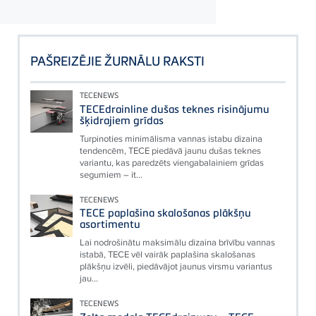
PAŠREIZĒJIE ŽURNĀLU RAKSTI
TECENEWS
TECEdrainline dušas teknes risinājumu
šķidrajiem grīdas
Turpinoties minimālisma vannas istabu dizaina
tendencēm, TECE piedāvā jaunu dušas teknes
variantu, kas paredzēts viengabalainiem grīdas
segumiem – it...
TECENEWS
TECE paplašina skalošanas plākšņu
asortimentu
Lai nodrošinātu maksimālu dizaina brīvību vannas
istabā, TECE vēl vairāk paplašina skalošanas
plākšņu izvēli, piedāvājot jaunus virsmu variantus
jau...
TECENEWS