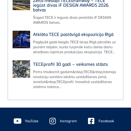
Zelta medaļa TECEdrainway – TECE
iegūst divas iF DESIGN AWARDS 2026
balvas
Šogad TECE ir ieguvis divas prestižās iF DESIGN
AWARDS balvas.
Atklāta TECE pastāvīgā ekspozīcija Rīgā
Pagājušā gada beigās TECE birojs Rīgā pārcēlās uz
jaunām telpām, kurās turpmāk katru darba dienu
atradīsies rūpnīcas produkcijas ekspozīcija. TECE...
TECEprofil 30 gadi – veiksmes stāsts
Pirms trīsdesmit gadiem&nbsp;TECE&nbsp;īstenoja
revolūciju sanitāro iekārtu uzstādīšanas jomā,
ieviešot&nbsp;TECEprofil. Inovatīvā uzstādīšanas
sistēma noteica...
Floating
Sidebar
YouTube
Instagram
Facebook