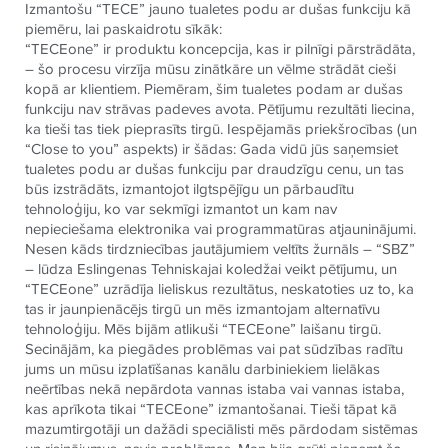
Izmantošu “TECE” jauno tualetes podu ar dušas funkciju kā
piemēru, lai paskaidrotu sīkāk:
“TECEone” ir produktu koncepcija, kas ir pilnīgi pārstrādāta,
– šo procesu virzīja mūsu zinātkāre un vēlme strādāt cieši
kopā ar klientiem. Piemēram, šim tualetes podam ar dušas
funkciju nav strāvas padeves avota. Pētījumu rezultāti liecina,
ka tieši tas tiek pieprasīts tirgū. Iespējamās priekšrocības (un
“Close to you” aspekts) ir šādas: Gada vidū jūs saņemsiet
tualetes podu ar dušas funkciju par draudzīgu cenu, un tas
būs izstrādāts, izmantojot ilgtspējīgu un pārbaudītu
tehnoloģiju, ko var sekmīgi izmantot un kam nav
nepieciešama elektronika vai programmatūras atjauninājumi.
Nesen kāds tirdzniecības jautājumiem veltīts žurnāls – “SBZ”
– lūdza Eslingenas Tehniskajai koledžai veikt pētījumu, un
“TECEone” uzrādīja lieliskus rezultātus, neskatoties uz to, ka
tas ir jaunpienācējs tirgū un mēs izmantojam alternatīvu
tehnoloģiju. Mēs bijām atlikuši “TECEone” laišanu tirgū.
Secinājām, ka piegādes problēmas vai pat sūdzības radītu
jums un mūsu izplatīšanas kanālu darbiniekiem lielākas
neērtības nekā nepārdota vannas istaba vai vannas istaba,
kas aprīkota tikai “TECEone” izmantošanai. Tieši tāpat kā
mazumtirgotāji un dažādi speciālisti mēs pārdodam sistēmas