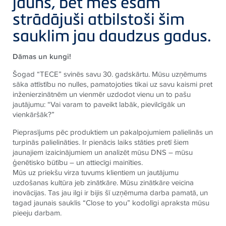
jauns, bet mēs esam
strādājuši atbilstoši šim
sauklim jau daudzus gadus.
Dāmas un kungi!
Šogad “TECE” svinēs savu 30. gadskārtu. Mūsu uzņēmums
sāka attīstību no nulles, pamatojoties tikai uz savu kaismi pret
inženierzinātnēm un vienmēr uzdodot vienu un to pašu
jautājumu: “Vai varam to paveikt labāk, pievilcīgāk un
vienkāršāk?”
Pieprasījums pēc produktiem un pakalpojumiem palielinās un
turpinās palielināties. Ir pienācis laiks stāties pretī šiem
jaunajiem izaicinājumiem un analizēt mūsu DNS – mūsu
ģenētisko būtību – un attiecīgi mainīties.
Mūs uz priekšu virza tuvums klientiem un jautājumu
uzdošanas kultūra jeb zinātkāre. Mūsu zinātkāre veicina
inovācijas. Tas jau ilgi ir bijis šī uzņēmuma darba pamatā, un
tagad jaunais sauklis “Close to you” kodolīgi apraksta mūsu
pieeju darbam.