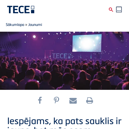
Breadcrumb
Skip to main content
Sākumlapa
»
Jaunumi
Iespējams, ka pats sauklis ir