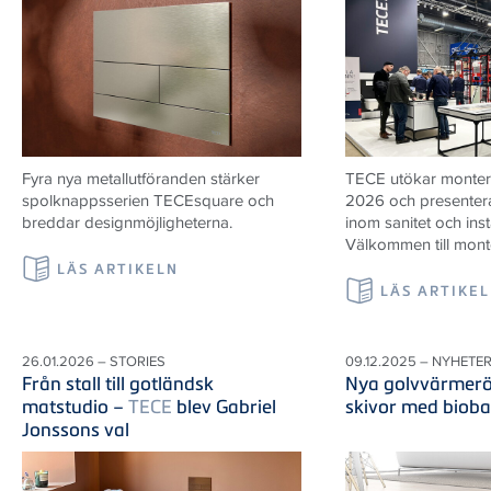
Fyra nya metallutföranden stärker
TECE utökar monter
spolknappsserien TECEsquare och
2026 och presenter
breddar designmöjligheterna.
inom sanitet och inst
Välkommen till mont
LÄS ARTIKELN
LÄS ARTIKE
26.01.2026 – STORIES
09.12.2025 – NYHETE
Från stall till gotländsk
Nya golvvärmerö
matstudio –
TECE
blev Gabriel
skivor med bioba
Jonssons val