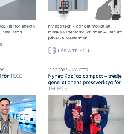
ukter för effektiv
Ny spolteknik gör det möjligt att
nstallation.
minska vattenförbrukningen – utan att
påverka prestandan.
LN
LÄS ARTIKELN
WS
13.06.2025 – NYHETER
d för
TECE
Nyhet: RazFaz compact – tredje
generationens pressverktyg för
TECE
flex