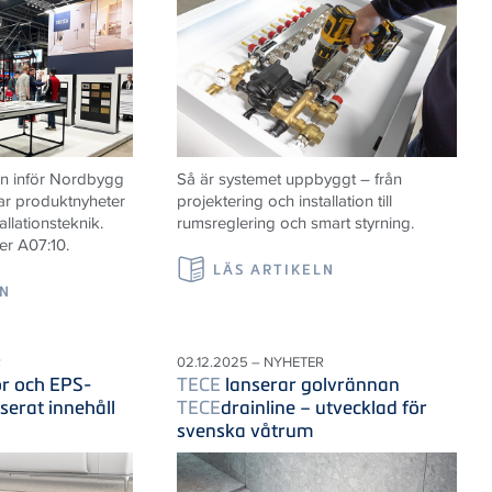
n inför Nordbygg
Så är systemet uppbyggt – från
ar produktnyheter
projektering och installation till
allationsteknik.
rumsreglering och smart styrning.
er A07:10.
LÄS ARTIKELN
LN
R
02.12.2025 – NYHETER
r och EPS-
TECE
lanserar golvrännan
serat innehåll
TECE
drainline – utvecklad för
svenska våtrum