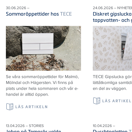
30.06.2026 –
24.06.2026 – NYHETE
Sommaröppettider hos
TECE
Diskret gipslucka
tappvatten- och
Se våra sommaröppettider för Malmö,
TECE Gipslucka gör i
Mölndal och Hägersten. Vi finns på
lättåtkomliga samtid
plats under hela sommaren och vår e-
en del av väggen.
handel är alltid öppen.
LÄS ARTIKE
LÄS ARTIKELN
13.04.2026 – STORIES
10.04.2026 –
Johan på Temarör valde
Duschtoaletten
T