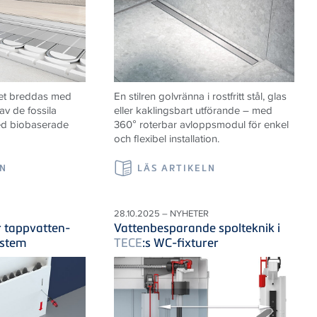
et breddas med
En stilren golvränna i rostfritt stål, glas
av de fossila
eller kaklingsbart utförande – med
ed biobaserade
360° roterbar avloppsmodul för enkel
och flexibel installation.
LN
LÄS ARTIKELN
28.10.2025 – NYHETER
r tappvatten-
Vattenbesparande spolteknik i
ystem
TECE
:s WC-fixturer