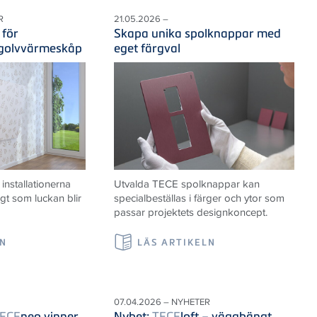
R
21.05.2026 –
 för
Skapa unika spolknappar med
 golvvärmeskåp
eget färgval
nstallationerna
Utvalda TECE spolknappar kan
igt som luckan blir
specialbeställas i färger och ytor som
passar projektets designkoncept.
LN
LÄS ARTIKELN
07.04.2026 – NYHETER
ECE
neo vinner
Nyhet:
TECE
loft – vägghängt