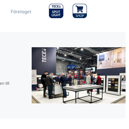
Main
Företaget
Menu
2
g
 till