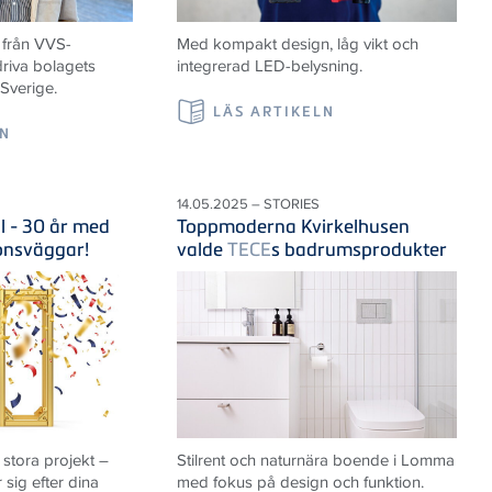
 från VVS-
Med kompakt design, låg vikt och
riva bolagets
integrerad LED-belysning.
 Sverige.
LÄS ARTIKELN
LN
14.05.2025 – STORIES
il - 30 år med
Toppmoderna Kvirkelhusen
ionsväggar!
valde
TECE
s badrumsprodukter
 stora projekt –
Stilrent och naturnära boende i Lomma
sig efter dina
med fokus på design och funktion.