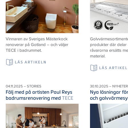
Vinnaren av Sveriges Mästerkock
Golvvärmesortiment
renoverar på Gotland – och väljer
produkter där delar 
TECE i badrummet.
råvarorna ersätts m
material.
LÄS ARTIKELN
LÄS ARTIKE
04.11.2025 – STORIES
30.10.2025 – NYHETER
Följ med på artisten Paul Reys
Nya lösningar fö
badrumsrenovering med
TECE
och golvvärmes