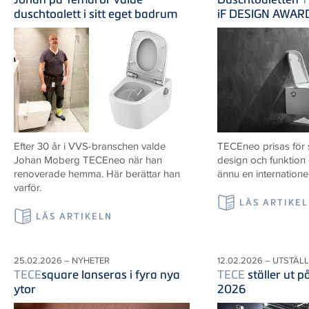
duschtoalett i sitt eget badrum
iF DESIGN AWAR
Efter 30 år i VVS-branschen valde
TECEneo prisas för
Johan Moberg TECEneo när han
design och funktion
renoverade hemma. Här berättar han
ännu en internatione
varför.
LÄS ARTIKE
LÄS ARTIKELN
25.02.2026 – NYHETER
12.02.2026 – UTSTÄL
TECE
square lanseras i fyra nya
TECE
ställer ut 
ytor
2026