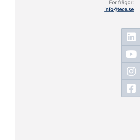
För frågor:
info@tece.se
Floating
Sidebar