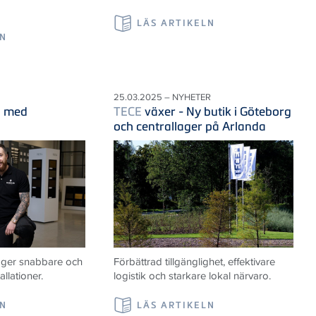
LÄS ARTIKELN
LN
25.03.2025 – NYHETER
d med
TECE
växer - Ny butik i Göteborg
och centrallager på Arlanda
t ger snabbare och
Förbättrad tillgänglighet, effektivare
llationer.
logistik och starkare lokal närvaro.
LN
LÄS ARTIKELN