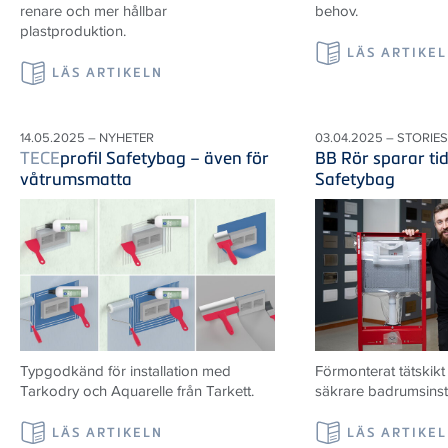
renare och mer hållbar
behov.
plastproduktion.
LÄS ARTIKE
LÄS ARTIKELN
14.05.2025 – NYHETER
03.04.2025 – STORIES
TECE
profil Safetybag – även för
BB Rör sparar ti
våtrumsmatta
Safetybag
Typgodkänd för installation med
Förmonterat tätskik
Tarkodry och Aquarelle från Tarkett.
säkrare badrumsinsta
LÄS ARTIKELN
LÄS ARTIKE