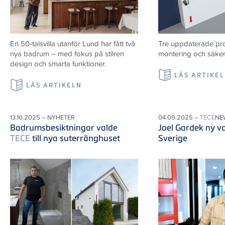
En 50-talsvilla utanför Lund har fått två
Tre uppdaterade prod
nya badrum – med fokus på stilren
montering och säker i
design och smarta funktioner.
LÄS ARTIKE
LÄS ARTIKELN
13.10.2025 – NYHETER
04.09.2025 –
TECE
NE
Badrumsbesiktningar valde
Joel Gardek ny v
TECE
till nya suterränghuset
Sverige