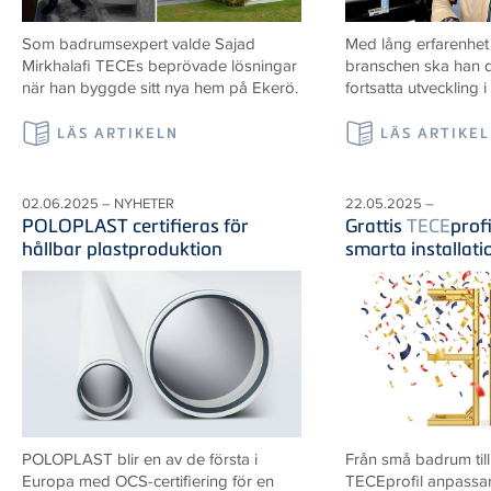
Som badrumsexpert valde Sajad
Med lång erfarenhet
Mirkhalafi TECEs beprövade lösningar
branschen ska han d
när han byggde sitt nya hem på Ekerö.
fortsatta utveckling i
LÄS ARTIKELN
LÄS ARTIKE
02.06.2025 – NYHETER
22.05.2025 –
POLOPLAST certifieras för
Grattis
TECE
prof
hållbar plastproduktion
smarta installat
POLOPLAST blir en av de första i
Från små badrum till
Europa med OCS-certifiering för en
TECEprofil anpassar 