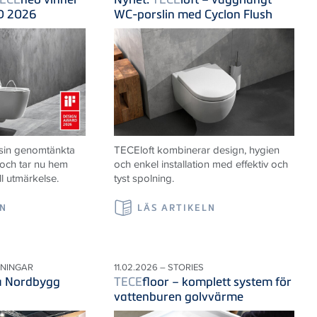
D 2026
WC-porslin med Cyclon Flush
 sin genomtänkta
TECE
loft kombinerar design, hygien
 och tar nu hem
och enkel installation med effektiv och
ll utmärkelse.
tyst spolning.
LN
LÄS ARTIKELN
LNINGAR
11.02.2026 – STORIES
på Nordbygg
TECE
floor – komplett system för
vattenburen golvvärme