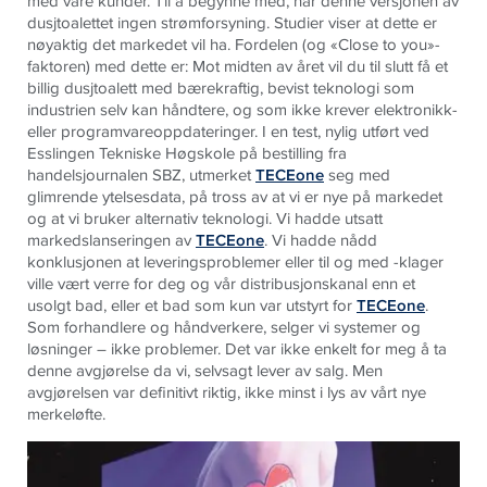
med våre kunder. Til å begynne med, har denne versjonen av
dusjtoalettet ingen strømforsyning. Studier viser at dette er
nøyaktig det markedet vil ha. Fordelen (og «Close to you»-
faktoren) med dette er: Mot midten av året vil du til slutt få et
billig dusjtoalett med bærekraftig, bevist teknologi som
industrien selv kan håndtere, og som ikke krever elektronikk-
eller programvareoppdateringer. I en test, nylig utført ved
Esslingen Tekniske Høgskole på bestilling fra
handelsjournalen SBZ, utmerket
TECEone
seg med
glimrende ytelsesdata, på tross av at vi er nye på markedet
og at vi bruker alternativ teknologi. Vi hadde utsatt
markedslanseringen av
TECEone
. Vi hadde nådd
konklusjonen at leveringsproblemer eller til og med -klager
ville vært verre for deg og vår distribusjonskanal enn et
usolgt bad, eller et bad som kun var utstyrt for
TECEone
.
Som forhandlere og håndverkere, selger vi systemer og
løsninger – ikke problemer. Det var ikke enkelt for meg å ta
denne avgjørelse da vi, selvsagt lever av salg. Men
avgjørelsen var definitivt riktig, ikke minst i lys av vårt nye
merkeløfte.