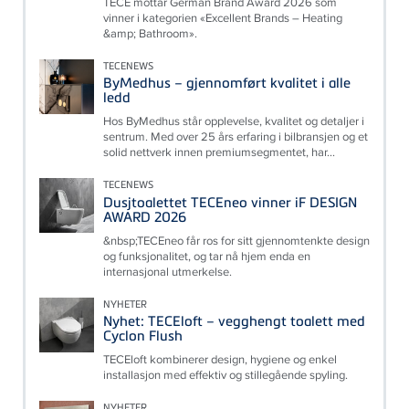
TECE mottar German Brand Award 2026 som
vinner i kategorien «Excellent Brands – Heating
&amp; Bathroom».
TECENEWS
ByMedhus – gjennomført kvalitet i alle
ledd
Hos ByMedhus står opplevelse, kvalitet og detaljer i
sentrum. Med over 25 års erfaring i bilbransjen og et
solid nettverk innen premiumsegmentet, har...
TECENEWS
Dusjtoalettet TECEneo vinner iF DESIGN
AWARD 2026
&nbsp;TECEneo får ros for sitt gjennomtenkte design
og funksjonalitet, og tar nå hjem enda en
internasjonal utmerkelse.
NYHETER
Nyhet: TECEloft – vegghengt toalett med
Cyclon Flush
TECEloft kombinerer design, hygiene og enkel
installasjon med effektiv og stillegående spyling.
NYHETER