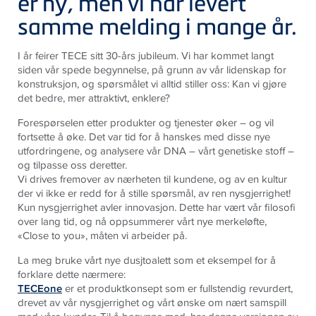
er ny, men vi har levert
samme melding i mange år.
I år feirer TECE sitt 30-års jubileum. Vi har kommet langt
siden vår spede begynnelse, på grunn av vår lidenskap for
konstruksjon, og spørsmålet vi alltid stiller oss: Kan vi gjøre
det bedre, mer attraktivt, enklere?
Forespørselen etter produkter og tjenester øker – og vil
fortsette å øke. Det var tid for å hanskes med disse nye
utfordringene, og analysere vår DNA – vårt genetiske stoff –
og tilpasse oss deretter.
Vi drives fremover av nærheten til kundene, og av en kultur
der vi ikke er redd for å stille spørsmål, av ren nysgjerrighet!
Kun nysgjerrighet avler innovasjon. Dette har vært vår filosofi
over lang tid, og nå oppsummerer vårt nye merkeløfte,
«Close to you», måten vi arbeider på.
La meg bruke vårt nye dusjtoalett som et eksempel for å
forklare dette nærmere:
TECEone
er et produktkonsept som er fullstendig revurdert,
drevet av vår nysgjerrighet og vårt ønske om nært samspill