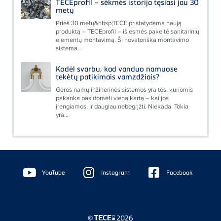
TECEprofil – sėkmės istorija tęsiasi jau 30
metų
Prieš 30 metų&nbsp;TECE pristatydama naują
produktą – TECEprofil – iš esmės pakeitė sanitarinių
elementų montavimą. Ši novatoriška montavimo
sistema...
Kodėl svarbu, kad vanduo namuose
tekėtų patikimais vamzdžiais?
Geros namų inžinerinės sistemos yra tos, kuriomis
pakanka pasidomėti vieną kartą – kai jos
įrengiamos. Ir daugiau nebegrįžti. Niekada. Tokia
yra...
Floating
Sidebar
YouTube
Instagram
Facebook
©
2026