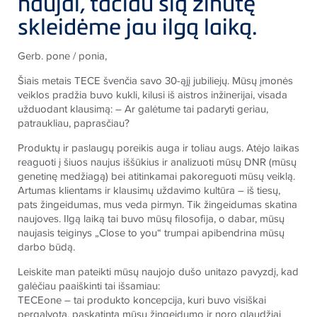
naujai, tačiau šią žinutę
skleidėme jau ilgą laiką.
Gerb. pone / ponia,
Šiais metais TECE švenčia savo 30-ąjį jubiliejų. Mūsų įmonės
veiklos pradžia buvo kukli, kilusi iš aistros inžinerijai, visada
užduodant klausimą: – Ar galėtume tai padaryti geriau,
patraukliau, paprasčiau?
Produktų ir paslaugų poreikis auga ir toliau augs. Atėjo laikas
reaguoti į šiuos naujus iššūkius ir analizuoti mūsų DNR (mūsų
genetinę medžiagą) bei atitinkamai pakoreguoti mūsų veiklą.
Artumas klientams ir klausimų uždavimo kultūra – iš tiesų,
pats žingeidumas, mus veda pirmyn. Tik žingeidumas skatina
naujoves. Ilgą laiką tai buvo mūsų filosofija, o dabar, mūsų
naujasis teiginys „Close to you“ trumpai apibendrina mūsų
darbo būdą.
Leiskite man pateikti mūsų naujojo dušo unitazo pavyzdį, kad
galėčiau paaiškinti tai išsamiau:
TECEone – tai produkto koncepcija, kuri buvo visiškai
pergalvota, paskatinta mūsų žingeidumo ir noro glaudžiai