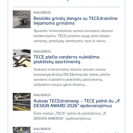
NAUJIENOS
Besiūlės grindų dangos su TECEdrainline
liejamoms grindims
Tęsiantis minimalistinio vonios kambario dizaino
tendencijoms, TECE pristato naują dušo latako
variantą, pritaikytą vientisoms, tarsi iš vieno...
NAUJIENOS
TECE plečia vanderns nuleidimo
plokštelių asortimentą
Siekiant maksimalios dizaino laisvės vonios
kambaryje,&nbsp;TECE&nbsp;dar labiau plečia
vandens nuleidimo plokštelių pasirinkimą,
siūlydama naujus gerai žinomų...
NAUJIENOS
Auksas TECEdrainway – TECE pelnė du „iF
DESIGN AWARD 2026“ apdovanojimus
Šiais metais „TECE“ pelnė du prestižinius „iF
DESIGN AWARDS“ apdovanojimus.
NAUJIENOS