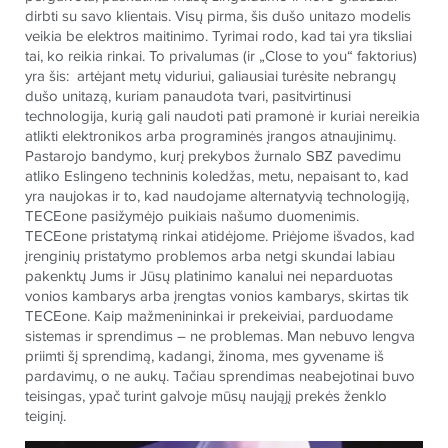
dirbti su savo klientais. Visų pirma, šis dušo unitazo modelis
veikia be elektros maitinimo. Tyrimai rodo, kad tai yra tiksliai
tai, ko reikia rinkai. To privalumas (ir „Close to you“ faktorius)
yra šis: artėjant metų viduriui, galiausiai turėsite nebrangų
dušo unitazą, kuriam panaudota tvari, pasitvirtinusi
technologija, kurią gali naudoti pati pramonė ir kuriai nereikia
atlikti elektronikos arba programinės įrangos atnaujinimų.
Pastarojo bandymo, kurį prekybos žurnalo SBZ pavedimu
atliko Eslingeno techninis koledžas, metu, nepaisant to, kad
yra naujokas ir to, kad naudojame alternatyvią technologiją,
TECEone pasižymėjo puikiais našumo duomenimis.
TECEone pristatymą rinkai atidėjome. Priėjome išvados, kad
įrenginių pristatymo problemos arba netgi skundai labiau
pakenktų Jums ir Jūsų platinimo kanalui nei neparduotas
vonios kambarys arba įrengtas vonios kambarys, skirtas tik
TECEone. Kaip mažmenininkai ir prekeiviai, parduodame
sistemas ir sprendimus – ne problemas. Man nebuvo lengva
priimti šį sprendimą, kadangi, žinoma, mes gyvename iš
pardavimų, o ne aukų. Tačiau sprendimas neabejotinai buvo
teisingas, ypač turint galvoje mūsų naująjį prekės ženklo
teiginį.