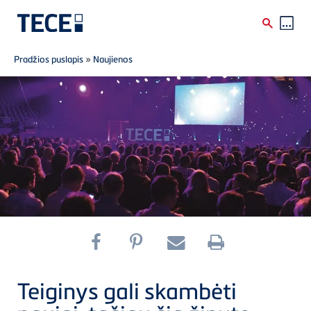
Breadcrumb
Skip to main content
Pradžios puslapis
»
Naujienos
Teiginys gali skambėti