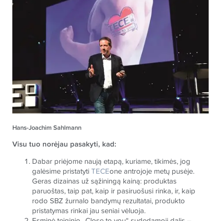
Hans-Joachim Sahlmann
Visu tuo norėjau pasakyti, kad:
Dabar priėjome naują etapą, kuriame, tikimės, jog
galėsime pristatyti
TECE
one antrojoje metų pusėje.
Geras dizainas už sąžiningą kainą: produktas
paruoštas, taip pat, kaip ir pasiruošusi rinka, ir, kaip
rodo SBZ žurnalo bandymų rezultatai, produkto
pristatymas rinkai jau seniai vėluoja.
Esminė teiginio „Close to you“ sudedamoji dalis –