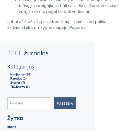
mūsų įsipareigojimas būti šalia Jūsų. Duodame savo
žodį ir norime pagal tai būti vertinami.
Labai ačiū už Jūsų susidomėjimą, tikimės, kad puikiai
leidžiate laiką prekybos mugėje. Pagarbiai,
TECE
žurnalas
Kategorijos
Naujienos (56)
Parodos (2)
Stories (7)
TECEnews (11)
Žymos
Įmonė