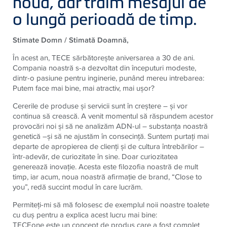
nouă, dar trăim mesajul de
o lungă perioadă de timp.
Stimate Domn / Stimată Doamnă,
În acest an, TECE sărbătoreşte aniversarea a 30 de ani.
Compania noastră s-a dezvoltat din începuturi modeste,
dintr-o pasiune pentru inginerie, punând mereu intrebarea:
Putem face mai bine, mai atractiv, mai uşor?
Cererile de produse şi servicii sunt în creştere – şi vor
continua să crească. A venit momentul să răspundem acestor
provocări noi şi să ne analizăm ADN-ul – substanţa noastră
genetică –şi să ne ajustăm în consecinţă. Suntem purtaţi mai
departe de apropierea de clienţi şi de cultura întrebărilor –
într-adevăr, de curiozitate în sine. Doar curiozitatea
generează inovaţie. Acesta este filozofia noastră de mult
timp, iar acum, noua noastră afirmaţie de brand, “Close to
you”, redă succint modul în care lucrăm.
Permiteţi-mi să mă folosesc de exemplul noii noastre toalete
cu duş pentru a explica acest lucru mai bine:
TECEone este un concept de produs care a fost complet