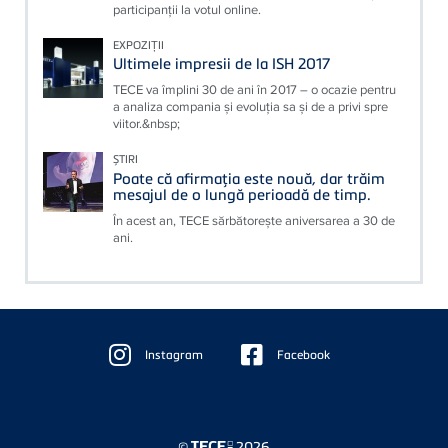
participanții la votul online.
EXPOZIȚII
Ultimele impresii de la ISH 2017
TECE va împlini 30 de ani în 2017 – o ocazie pentru
a analiza compania şi evoluţia sa şi de a privi spre
viitor.&nbsp;
ȘTIRI
Poate că afirmaţia este nouă, dar trăim
mesajul de o lungă perioadă de timp.
În acest an, TECE sărbătoreşte aniversarea a 30 de
ani.
Floating
Sidebar
Instagram
Facebook
©
2026