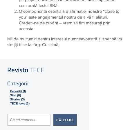
cum arată testul SBZ.
O componentă esenţială a afirmaţiei noastre “close to
you” este angajamentul nostru de a vă fi alături.
Credeţi-ne pe cuvânt – vrem să fim măsuraţi prin
aceasta.
Mii de mulţumiri pentru interesul dumneavoastră şi sper să vă
simţiţi bine la târg. Cu stimă,
Revista
TECE
Categorii
Expoziții (1)
Știri (6)
Stories (3)
TECEnews (2)