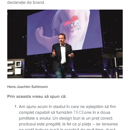
declaraţie de brand.
Hans-Joachim Sahlmann
Prin aceasta vreau să spun că:
Am ajuns acum în stadiul în care ne aşteptăm să fim
complet capabili să furnizăm
TECE
one în a doua
jumătate a anului. Un design bun la un preţ corect:
produsul este pregătit, la fel ca şi piaţa – iar lansarea
pe piaţă trebuia pusă în practică de mult timp, după