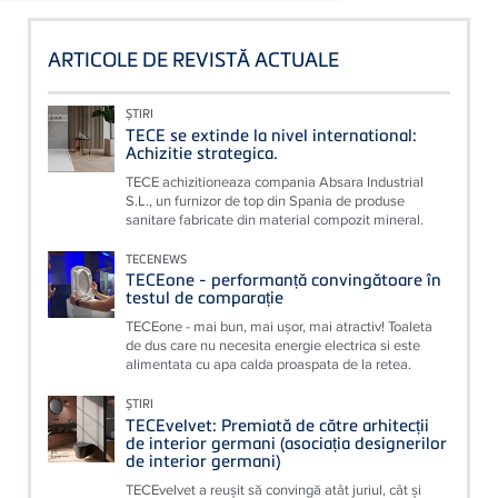
ARTICOLE DE REVISTĂ ACTUALE
ȘTIRI
TECE se extinde la nivel international:
Achizitie strategica.
TECE achizitioneaza compania Absara Industrial
S.L., un furnizor de top din Spania de produse
sanitare fabricate din material compozit mineral.
TECENEWS
TECEone - performanță convingătoare în
testul de comparație
TECEone - mai bun, mai ușor, mai atractiv! Toaleta
de dus care nu necesita energie electrica si este
alimentata cu apa calda proaspata de la retea.
ȘTIRI
TECEvelvet: Premiată de către arhitecții
de interior germani (asociația designerilor
de interior germani)
TECEvelvet a reușit să convingă atât juriul, cât și