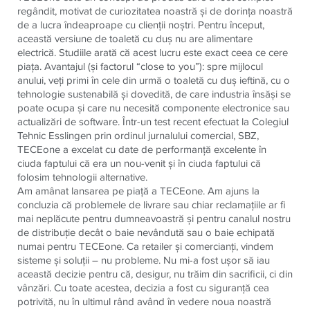
regândit, motivat de curiozitatea noastră şi de dorinţa noastră
de a lucra îndeaproape cu clienţii noştri. Pentru început,
această versiune de toaletă cu duş nu are alimentare
electrică. Studiile arată că acest lucru este exact ceea ce cere
piaţa. Avantajul (şi factorul “close to you”): spre mijlocul
anului, veţi primi în cele din urmă o toaletă cu duş ieftină, cu o
tehnologie sustenabilă şi dovedită, de care industria însăşi se
poate ocupa şi care nu necesită componente electronice sau
actualizări de software. Într-un test recent efectuat la Colegiul
Tehnic Esslingen prin ordinul jurnalului comercial, SBZ,
TECEone a excelat cu date de performanţă excelente în
ciuda faptului că era un nou-venit şi în ciuda faptului că
folosim tehnologii alternative.
Am amânat lansarea pe piaţă a TECEone. Am ajuns la
concluzia că problemele de livrare sau chiar reclamaţiile ar fi
mai neplăcute pentru dumneavoastră şi pentru canalul nostru
de distribuţie decât o baie nevândută sau o baie echipată
numai pentru TECEone. Ca retailer şi comercianţi, vindem
sisteme şi soluţii – nu probleme. Nu mi-a fost uşor să iau
această decizie pentru că, desigur, nu trăim din sacrificii, ci din
vânzări. Cu toate acestea, decizia a fost cu siguranţă cea
potrivită, nu în ultimul rând având în vedere noua noastră