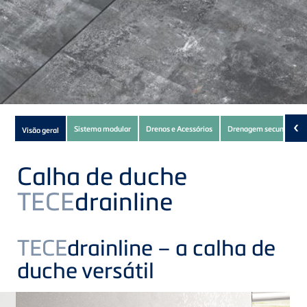
Subnavigation
‹
Sistema modular
Drenos e Acessórios
Drenagem secundária
Visão geral
of
current
Calha de duche
Product
TECE
drainline
TECE
drainline – a calha de
duche versátil