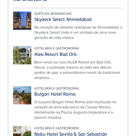
pés de montagem). Pode encontrar mais informações
aqui:
https://www.tece.com/en/drainage/shower-canal-
EDIFÍCIOS RESIDENCIAIS
tecedrainline/modular-sys…
Skydeck Select Ahmedabad
No coração da vibrante metrópole de Ahmedabad, o
Skydeck Select India é um símbolo de uma nova
geração de vida urbana.
HOTELARIA E GASTRONOMIA
Alea Resort Bad Orb
Bem-vindo ao novo ALEA Resort em Bad Orb,
Hesse. Localizado mesmo ao lado dos idílicos
jardins do spa, o extraordinário resort da tradicional
empresa...
HOTELARIA E GASTRONOMIA
Bulgari Hotel Roma
O luxuoso Bulgari Hotel Roma está localizado no
coração do animado bairro de Campo Marzio,
diretamente na Piazza Augusto Imperatore e a
poucos minutos...
HOTELARIA E GASTRONOMIA
Nobu Hotel Sevilla & San Sebastián