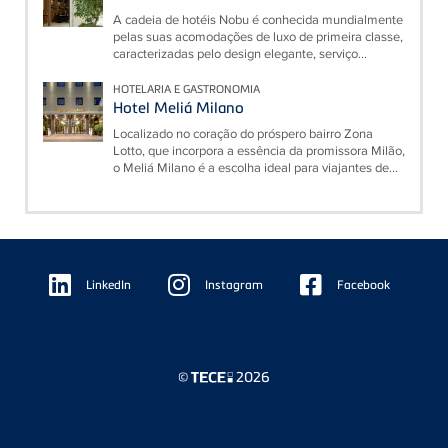
A cadeia de hotéis Nobu é conhecida mundialmente
pelas suas acomodações de luxo de primeira classe,
caracterizadas pelo design elegante, serviço...
HOTELARIA E GASTRONOMIA
Hotel Meliá Milano
Localizado no coração do próspero bairro Zona
Lotto, que incorpora a essência da promissora Milão,
o Meliá Milano é a escolha ideal para viajantes de...
Floating
Sidebar
LinkedIn
Instagram
Facebook
©
2026