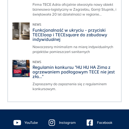
Firma TECE Adria oficjalnie otworzyła nowy obiekt
biznesowo-logistyczny w Zagrzebiu, Gornji Stupnik, i
świętowała 20 lat działalności w regionie...
NEWS
Funkcjonalność w ukryciu - przyciski
TECEloop i TECEsquare do zabudowy
indywidualnej
Nowoczesny minimalizm na miarę indywidualnych
projektów pomieszczeń sanitarnych
NEWS
Regulamin konkursu "HU HU HA Zima z
ogrzewaniem podłogowym TECE nie jest
zła..."
Zapraszamy do zapoznania się z regulaminem
konkursowym.
Floating
Sidebar
YouTube
Instagram
Facebook