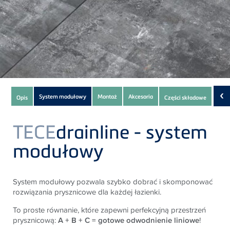
Subnavigation
‹
System modułowy
Montaż
Akcesoria
Opis
Części składowe
Do p
of
current
TECE
drainline - system
Product
modułowy
System modułowy pozwala szybko dobrać i skomponować
rozwiązania prysznicowe dla każdej łazienki.
To proste równanie, które zapewni perfekcyjną przestrzeń
prysznicową:
A + B + C = gotowe odwodnienie liniowe
!