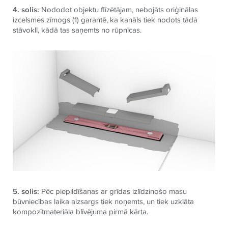
4. solis:
Nododot objektu flīzētājam, nebojāts oriģinālas
izcelsmes zīmogs (1) garantē, ka kanāls tiek nodots tādā
stāvoklī, kādā tas saņemts no rūpnīcas.
5. solis:
Pēc piepildīšanas ar grīdas izlīdzinošo masu
būvniecības laika aizsargs tiek noņemts, un tiek uzklāta
kompozītmateriāla blīvējuma pirmā kārta.