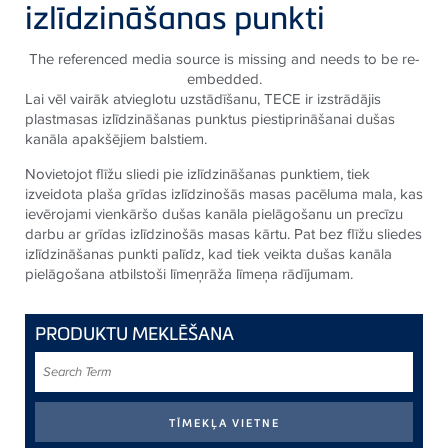
izlīdzināšanas punkti
The referenced media source is missing and needs to be re-
embedded.
Lai vēl vairāk atvieglotu uzstādīšanu, TECE ir izstrādājis
plastmasas izlīdzināšanas punktus piestiprināšanai dušas
kanāla apakšējiem balstiem.
Novietojot flīžu sliedi pie izlīdzināšanas punktiem, tiek
izveidota plaša grīdas izlīdzinošās masas pacēluma mala, kas
ievērojami vienkāršo dušas kanāla pielāgošanu un precīzu
darbu ar grīdas izlīdzinošās masas kārtu. Pat bez flīžu sliedes
izlīdzināšanas punkti palīdz, kad tiek veikta dušas kanāla
pielāgošana atbilstoši līmeņrāža līmeņa rādījumam.
PRODUKTU MEKLĒŠANA
Search
Term