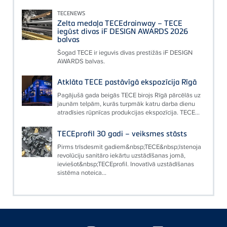
TECENEWS
Zelta medaļa TECEdrainway – TECE
iegūst divas iF DESIGN AWARDS 2026
balvas
Šogad TECE ir ieguvis divas prestižās iF DESIGN
AWARDS balvas.
Atklāta TECE pastāvīgā ekspozīcija Rīgā
Pagājušā gada beigās TECE birojs Rīgā pārcēlās uz
jaunām telpām, kurās turpmāk katru darba dienu
atradīsies rūpnīcas produkcijas ekspozīcija. TECE...
TECEprofil 30 gadi – veiksmes stāsts
Pirms trīsdesmit gadiem&nbsp;TECE&nbsp;īstenoja
revolūciju sanitāro iekārtu uzstādīšanas jomā,
ieviešot&nbsp;TECEprofil. Inovatīvā uzstādīšanas
sistēma noteica...
Floating