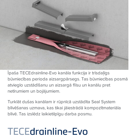
Īpaša TECEdrainline-Evo kanāla funkcija ir trīsdaļīgs
būvniecības perioda aizsargpārsegs. Tas būvniecības posmā
atvieglo uzstādīšanu un aizsargā flīsu un kanālu pret
netīrumiem un bojājumiem.
Turklāt dušas kanālam ir rūpnīcā uzstādīta Seal System
blīvēšanas uzmava, kas tikai jāiestrādā kompozītmateriāla
blīvē. Tas izslēdz laikietilpīgu darba posmu.
TECE
drainline-Evo