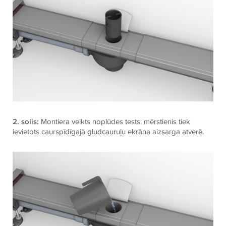
2. solis:
Montiera veikts noplūdes tests: mērstienis tiek
ievietots caurspīdīgajā gludcauruļu ekrāna aizsarga atverē.