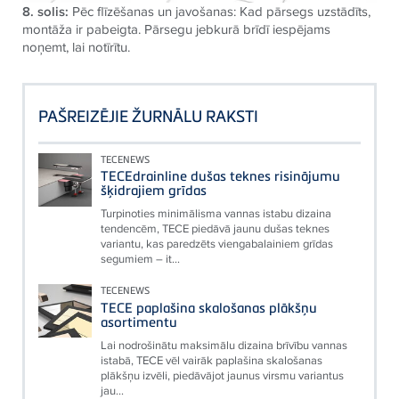
8. solis:
Pēc flīzēšanas un javošanas: Kad pārsegs uzstādīts,
montāža ir pabeigta. Pārsegu jebkurā brīdī iespējams
noņemt, lai notīrītu.
PAŠREIZĒJIE ŽURNĀLU RAKSTI
TECENEWS
TECEdrainline dušas teknes risinājumu
šķidrajiem grīdas
Turpinoties minimālisma vannas istabu dizaina
tendencēm, TECE piedāvā jaunu dušas teknes
variantu, kas paredzēts viengabalainiem grīdas
segumiem – it...
TECENEWS
TECE paplašina skalošanas plākšņu
asortimentu
Lai nodrošinātu maksimālu dizaina brīvību vannas
istabā, TECE vēl vairāk paplašina skalošanas
plākšņu izvēli, piedāvājot jaunus virsmu variantus
jau...