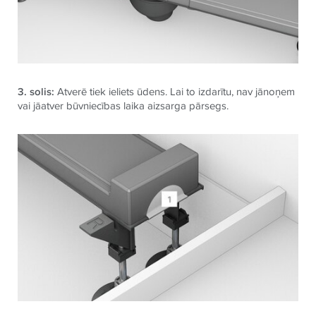
3. solis:
Atverē tiek ieliets ūdens. Lai to izdarītu, nav jānoņem
vai jāatver būvniecības laika aizsarga pārsegs.