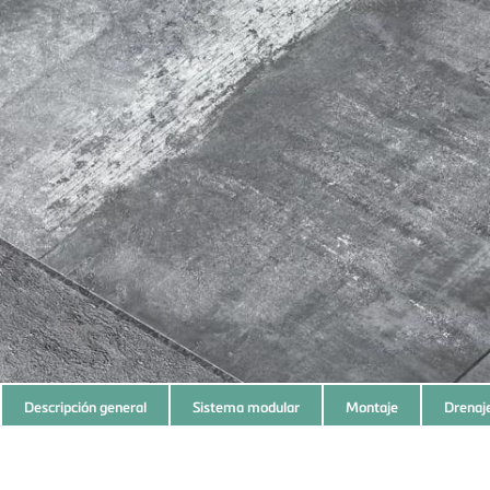
Subnavigation
Descripción general
Sistema modular
Montaje
Drenaje
of
current