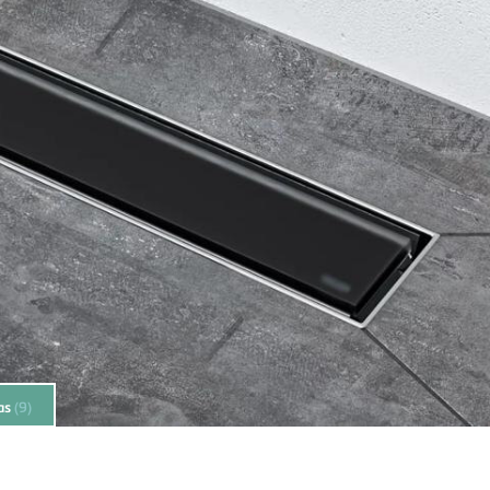
as
(9)