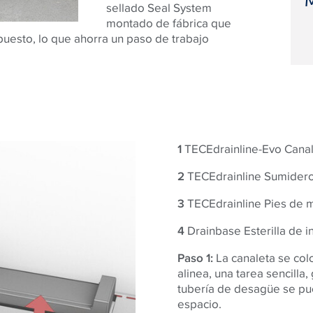
sellado Seal System
montado de fábrica que
puesto, lo que ahorra un paso de trabajo
1
TECEdrainline-Evo Cana
2
TECEdrainline Sumider
3
TECEdrainline Pies de 
4
Drainbase Esterilla de i
Paso 1:
La canaleta se col
alinea, una tarea sencilla
tubería de desagüe se pue
espacio.