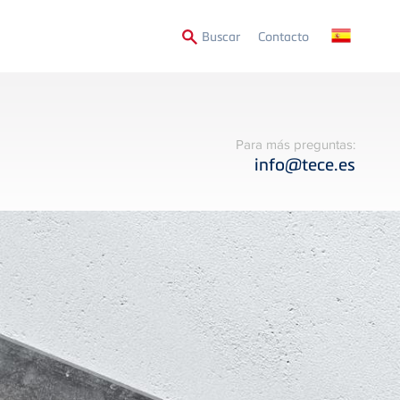
Secondary
Buscar
Contacto
Menu
Para más preguntas:
info@tece.es