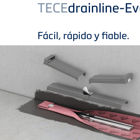
Product
TECE
drainline-E
Fácil, rápido y fiable.