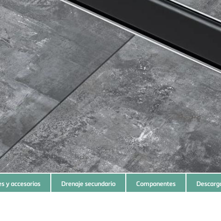
s y accesorios
Drenaje secundario
Componentes
Descarg