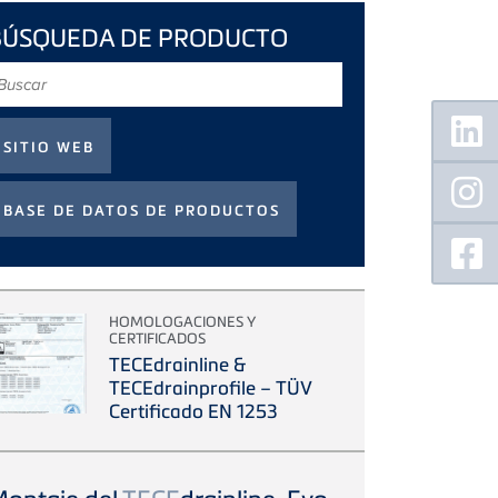
BÚSQUEDA DE PRODUCTO
uscar
Floating
Sidebar
HOMOLOGACIONES Y
CERTIFICADOS
TECEdrainline &
TECEdrainprofile – TÜV
Certificado EN 1253
ontaje del
TECE
drainline-Evo