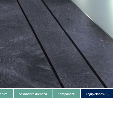
derumi
Sekundārā drenāža
Komponenti
Lejupielādes
(6)