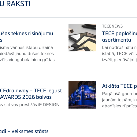
U RAKSTI
TECENEWS
ušas teknes risinājumu
TECE paplašin
as
asortimentu
lisma vannas istabu dizaina
Lai nodrošinātu 
iedāvā jaunu dušas teknes
istabā, TECE vēl 
dzēts viengabalainiem grīdas
izvēli, piedāvājot 
Atklāta TECE p
ECEdrainway – TECE iegūst
Pagājušā gada be
N AWARDS 2026 balvas
jaunām telpām, k
vis divas prestižās iF DESIGN
atradīsies rūpnīc
adi – veiksmes stāsts