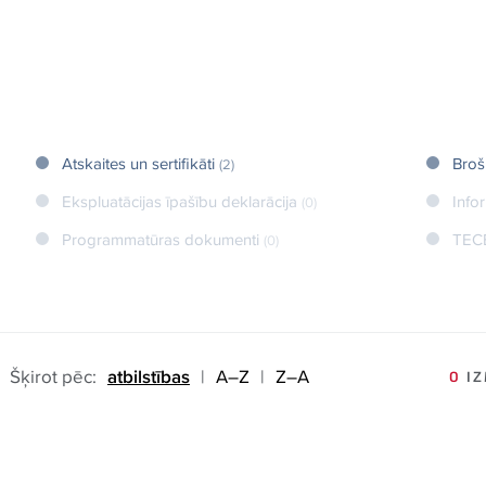
Atskaites un sertifikāti
Broš
(2)
Ekspluatācijas īpašību deklarācija
Info
(0)
Programmatūras dokumenti
TEC
(0)
Šķirot pēc:
atbilstības
|
A–Z
|
Z–A
0
IZ