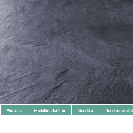
Subnavigation
Pārskats
Modulāra sistēma
Montāža
Notekas un pie
of
current