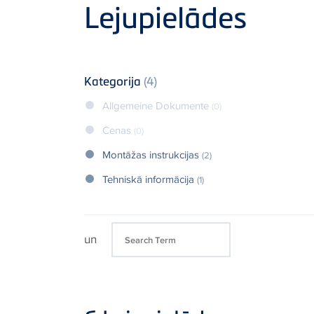
Product
Lejupielādes
Kategorija
(4)
Allgemeine Dokumente
(0)
Cenas
(0)
Montāžas instrukcijas
(2)
Tehniskā informācija
(1)
un