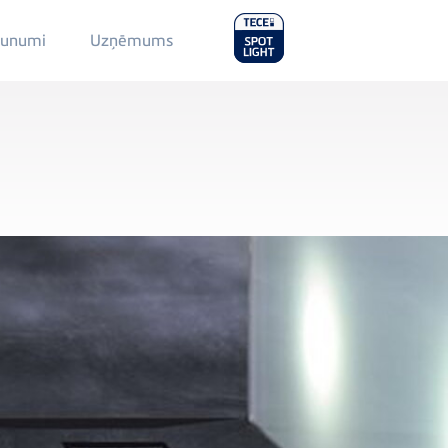
Main
aunumi
Uzņēmums
Menu
2