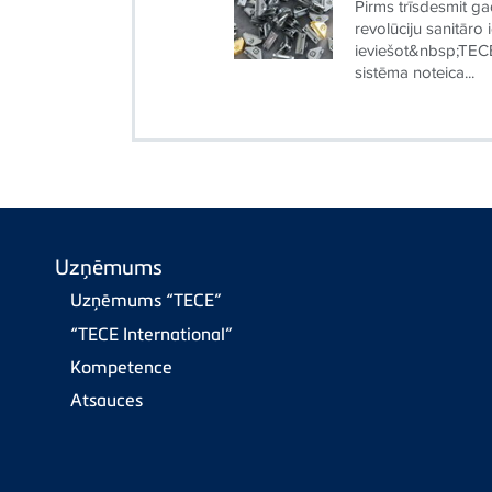
Pirms trīsdesmit 
revolūciju sanitāro
ieviešot&nbsp;TECE
sistēma noteica...
Uzņēmums
Uzņēmums “TECE”
“TECE International”
Kompetence
Atsauces