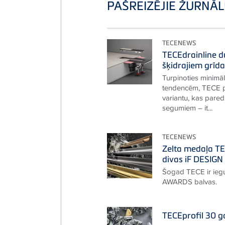
PAŠREIZĒJIE ŽURNĀL
TECENEWS
TECEdrainline d
šķidrajiem grīd
Turpinoties minimā
tendencēm, TECE p
variantu, kas pare
segumiem – it...
TECENEWS
Zelta medaļa T
divas iF DESIG
Šogad TECE ir iegu
AWARDS balvas.
TECEprofil 30 g