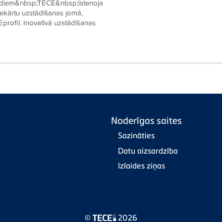
gadiem&nbsp;TECE&nbsp;īstenoja
 iekārtu uzstādīšanas jomā,
profil. Inovatīvā uzstādīšanas
Noderīgas saites
Sazināties
Datu aizsardzība
Izlaides ziņas
©
2026