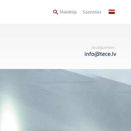
Secondary
Meklētājs
Sazināties
Menu
Jautājumiem::
info@tece.lv