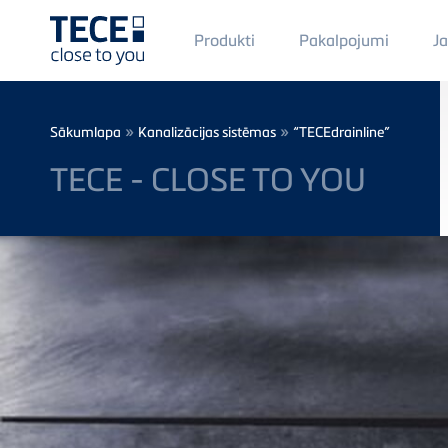
Main
Produkti
Pakalpojumi
J
Menü
1
Skip to main content
Breadcrumb
»
»
Sākumlapa
Kanalizācijas sistēmas
“TECEdrainline”
TECE - CLOSE TO YOU