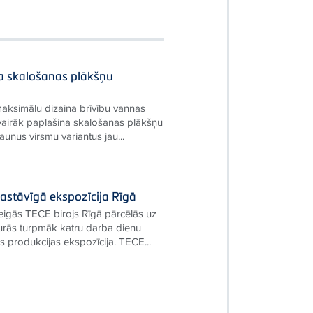
a skalošanas plākšņu
maksimālu dizaina brīvību vannas
vairāk paplašina skalošanas plākšņu
jaunus virsmu variantus jau...
astāvīgā ekspozīcija Rīgā
igās TECE birojs Rīgā pārcēlās uz
urās turpmāk katru darba dienu
as produkcijas ekspozīcija. TECE...