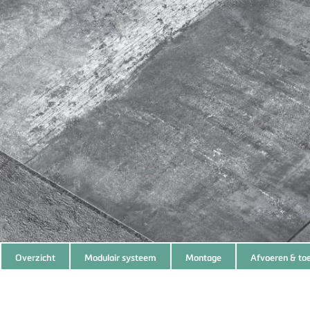
Subnavigation
Overzicht
Modulair systeem
Montage
Afvoeren & to
of
current