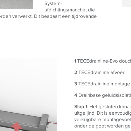
System-
afdichtingsmanchet die
orden verwerkt. Dit bespaart een tijdrovende
1
TECEdrainline-Evo douc
2
TECEdrainline afvoer
3
TECEdrainline montage
4
Drainbase geluidsisolat
Stap 1
: Het gesloten kana
uitgelijnd. Dit is eenvoud
verkrijgbare montagevoet
onder de goot worden ge