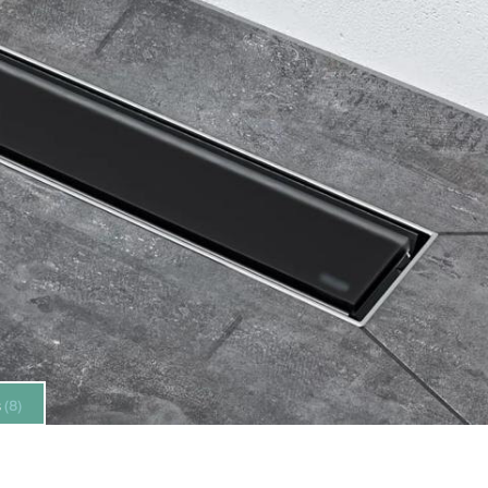
s
(8)