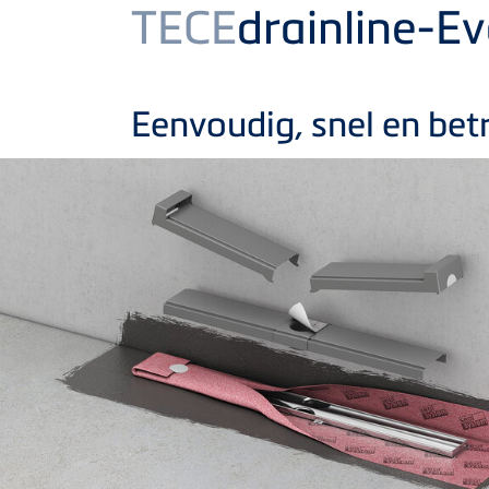
Product
TECE
drainline-E
Eenvoudig, snel en be