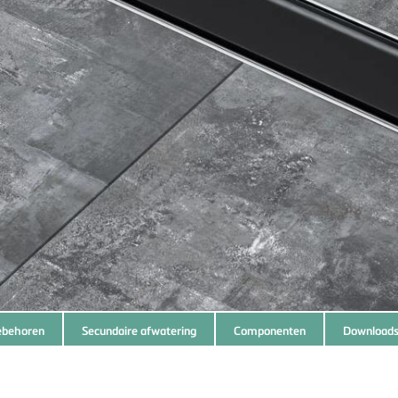
ebehoren
Secundaire afwatering
Componenten
Download