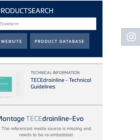
PRODUCTSEARCH
oekterm
Floating
Sidebar
TECHNICAL INFORMATION
TECEdrainline - Technical
Guidelines
Montage
TECE
drainline-Evo
The referenced media source is missing and
needs to be re-embedded.