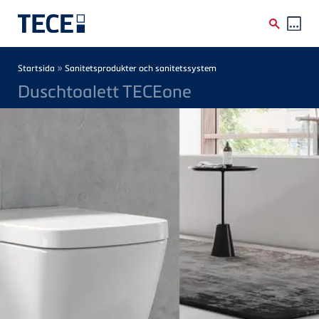
Skip to main content
Breadcrumb
»
Startsida
Sanitetsprodukter och sanitetssystem
Duschtoalett TECEone