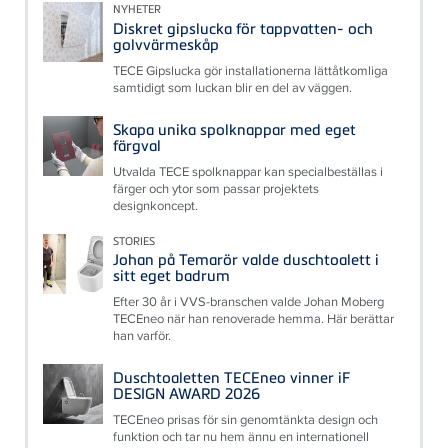
NYHETER
Diskret gipslucka för tappvatten- och
golvvärmeskåp
TECE Gipslucka gör installationerna lättåtkomliga
samtidigt som luckan blir en del av väggen.
Skapa unika spolknappar med eget
färgval
Utvalda TECE spolknappar kan specialbeställas i
färger och ytor som passar projektets
designkoncept.
STORIES
Johan på Temarör valde duschtoalett i
sitt eget badrum
Efter 30 år i VVS-branschen valde Johan Moberg
TECEneo när han renoverade hemma. Här berättar
han varför.
Duschtoaletten TECEneo vinner iF
DESIGN AWARD 2026
TECEneo prisas för sin genomtänkta design och
funktion och tar nu hem ännu en internationell