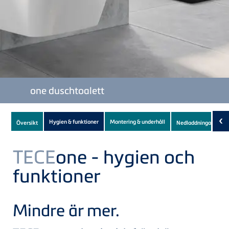
TECE
one duschtoalett
Subnavigation
‹
Hygien & funktioner
Montering & underhåll
Översikt
Nedladdningar
(10)
of
current
TECE
one - hygien och
Product
funktioner
Mindre är mer.