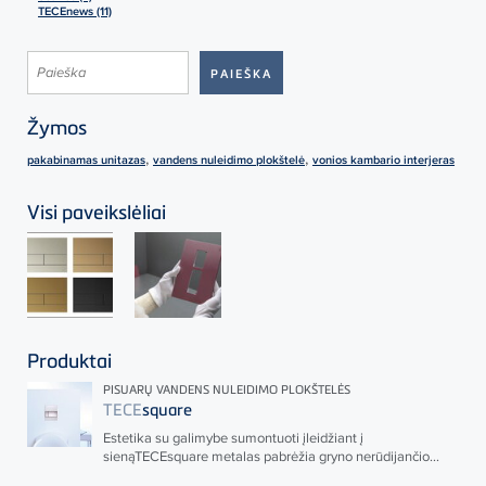
TECEnews (11)
Žymos
,
,
pakabinamas unitazas
vandens nuleidimo plokštelė
vonios kambario interjeras
Visi paveikslėliai
Produktai
PISUARŲ VANDENS NULEIDIMO PLOKŠTELĖS
TECE
square
Estetika su galimybe sumontuoti įleidžiant į
sieną
TECE
square metalas pabrėžia gryno nerūdijančio...