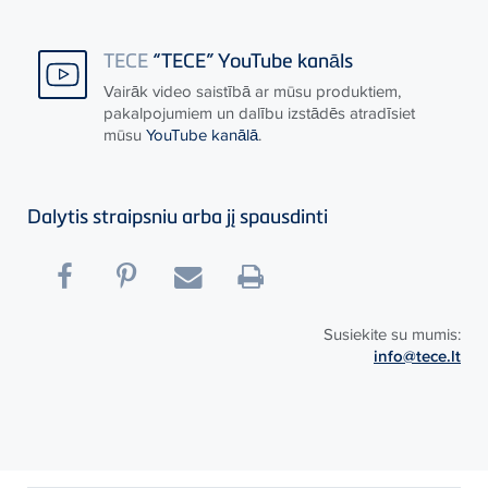
TECE
“TECE” YouTube kanāls
Vairāk video saistībā ar mūsu produktiem,
pakalpojumiem un dalību izstādēs atradīsiet
mūsu
YouTube kanālā
.
Dalytis straipsniu arba jį spausdinti
Susiekite su mumis:
info@tece.lt