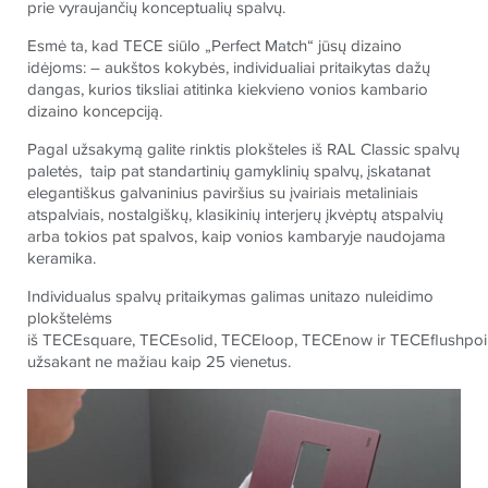
prie vyraujančių konceptualių spalvų.
Esmė ta, kad
TECE
siūlo „Perfect Match“ jūsų dizaino
idėjoms: – aukštos kokybės, individualiai pritaikytas dažų
dangas, kurios tiksliai atitinka kiekvieno vonios kambario
dizaino koncepciją.
Pagal užsakymą galite rinktis plokšteles iš
RAL Classic
spalvų
paletės, taip pat standartinių gamyklinių spalvų, įskatanat
elegantiškus galvaninius paviršius su įvairiais metaliniais
atspalviais, nostalgiškų, klasikinių interjerų įkvėptų atspalvių
arba tokios pat spalvos, kaip vonios kambaryje naudojama
keramika.
Individualus spalvų pritaikymas galimas unitazo nuleidimo
plokštelėms
iš
TECE
square
,
TECE
solid
,
TECE
loop
,
TECE
now
ir
TECE
flushpoi
užsakant ne mažiau kaip 25 vienetus.