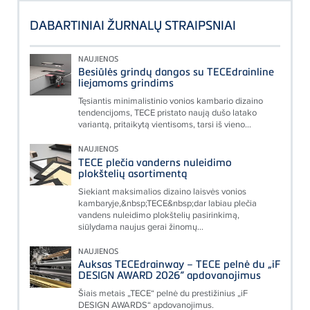
DABARTINIAI ŽURNALŲ STRAIPSNIAI
NAUJIENOS
Besiūlės grindų dangos su TECEdrainline
liejamoms grindims
Tęsiantis minimalistinio vonios kambario dizaino
tendencijoms, TECE pristato naują dušo latako
variantą, pritaikytą vientisoms, tarsi iš vieno...
NAUJIENOS
TECE plečia vanderns nuleidimo
plokštelių asortimentą
Siekiant maksimalios dizaino laisvės vonios
kambaryje,&nbsp;TECE&nbsp;dar labiau plečia
vandens nuleidimo plokštelių pasirinkimą,
siūlydama naujus gerai žinomų...
NAUJIENOS
Auksas TECEdrainway – TECE pelnė du „iF
DESIGN AWARD 2026“ apdovanojimus
Šiais metais „TECE“ pelnė du prestižinius „iF
DESIGN AWARDS“ apdovanojimus.