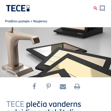
Breadcrumb
Skip to main content
Pradžios puslapis
»
Naujienos
TECE
plečia vanderns