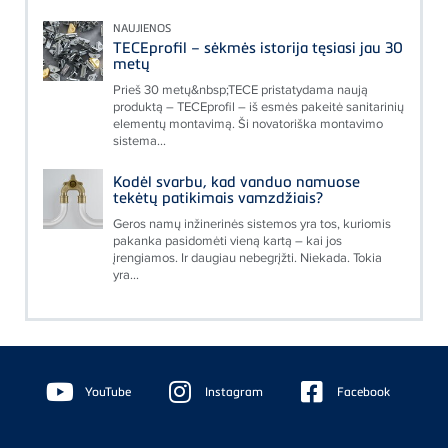
NAUJIENOS
TECEprofil – sėkmės istorija tęsiasi jau 30
metų
Prieš 30 metų&nbsp;TECE pristatydama naują
produktą – TECEprofil – iš esmės pakeitė sanitarinių
elementų montavimą. Ši novatoriška montavimo
sistema...
Kodėl svarbu, kad vanduo namuose
tekėtų patikimais vamzdžiais?
Geros namų inžinerinės sistemos yra tos, kuriomis
pakanka pasidomėti vieną kartą – kai jos
įrengiamos. Ir daugiau nebegrįžti. Niekada. Tokia
yra...
Floating
Sidebar
YouTube
Instagram
Facebook