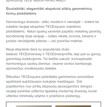
sprendimą
TECE
vadina
Perfect Match
.
Šiuolaikiški, elegantiški atspalviai aiškių geometrinių
formų plokštelėms
Harmoninga išvaizda– aiški, moderni ir vienalytė – būtent tai
suteikia naujieji atsaplviai
TECE
square
nuleidimo
plokštelėms. Keturi spalvų variantai papildo metalinių paviršių
asortimentą šioje serijoje – šaltas nikelis, bronza, žalvaris ir
juodas nerūdijantis plienas – visi paviršiai matiniai.
Nauji atspalviai dera su populiariais dušo
latakais
TECE
drainway
ir
TECE
drainprofile
, taip pat su garsių
gamintojų kolekcijomis. Tai leidžia sukurti konceptualiai
harmoningus spalvų derinius visame vonios kambaryje,
apimančius smulkiausias detales.
Šlifuoti
os
TECE
square plokštelės
gaminamos preciziškai
apdirbant aukščiausios kokybės medžiagas. Dėl
papildomos nuo pirštų atspaudų apsaugančios dangos
naujieji paviršiai užtikrina ilgalaikę modernią išvaizdą, kuriai
užtenka minimalių valymo ir priežiūros pastangų.