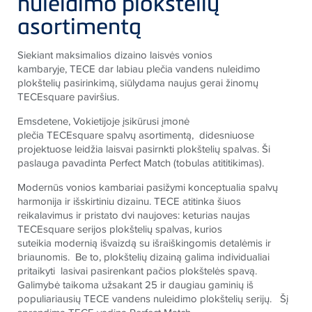
nuleidimo plokštelių
asortimentą
Siekiant maksimalios dizaino laisvės vonios
kambaryje,
TECE
dar labiau plečia vandens nuleidimo
plokštelių pasirinkimą, siūlydama naujus gerai žinomų
TECE
square
paviršius.
Emsdetene, Vokietijoje įsikūrusi įmonė
plečia
TECE
square
spalvų asortimentą, didesniuose
projektuose leidžia laisvai pasirnkti plokštelių spalvas. Ši
paslauga pavadinta
Perfect Match
(tobulas atititikimas).
Modernūs vonios kambariai pasižymi konceptualia spalvų
harmonija ir išskirtiniu dizainu.
TECE
atitinka šiuos
reikalavimus ir pristato dvi naujoves: keturias naujas
TECE
square serijos plokštelių spalvas, kurios
suteikia
modernią išvaizdą su išraiškingomis detalėmis ir
briaunomis. Be to, plokštelių dizainą galima individualiai
pritaikyti lasivai pasirenkant pačios plokštelės spavą.
Galimybė taikoma užsakant 25 ir daugiau gaminių iš
populiariausi
ų
TECE
vandens nuleidimo plokštelių serijų.
Šį