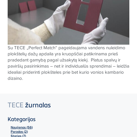
Su
TECE
„Perfect Match“ pageidaujama vandens nuleidimo
plokštelių dažų apdaila yra kruopščiai patikrinama prieš
pradedant gamybą pagal užsakytą kiekį. Platus spalvų ir
paviršių pasirinkimas – net ir individualūs sprendimai – leidžia
idealiai priderinti plokšteles prie bet kurio vonios kambario
dizaino.
TECE
žurnalas
Kategorijos
Naujienos (56)
Parodos (2)
Stories (7)