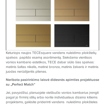
Keturiops naujos
TECE
square
vandens nuleidimo plokštelių
spalvos papildo esamą asortimentą. Siekdama vientisos
vonios kambario estetikos,
TECE
dabar siūlo šias spalvas:
matinis šaltas nikelis, matinė bronza, matinis žalvaris ir matinis
juodas nerūdijantis plienas.
Neribota pasirinkimo laisvė didesnės apimties projektuose
su „Perfect Match“
Jei, pavyzdžiui, planuojate viešbučio vonios kambarius įrengti
pagal jo firminį stilių arba norite individualaus dizaino kitiems
projektams, galėsite priderinti vandens nuleidimo plokšteles