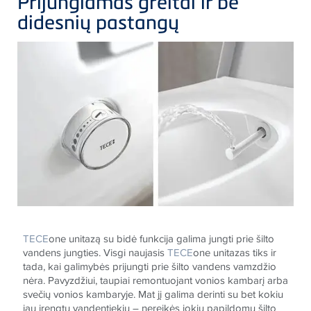
Prijungiamas greitai ir be
didesnių pastangų
TECE
one unitazą su bidė funkcija galima jungti prie šilto
vandens jungties. Visgi naujasis
TECE
one unitazas tiks ir
tada, kai galimybės prijungti prie šilto vandens vamzdžio
nėra. Pavyzdžiui, taupiai remontuojant vonios kambarį arba
svečių vonios kambaryje. Mat jį galima derinti su bet kokiu
jau įrengtu vandentiekiu – nereikės jokių papildomų šilto