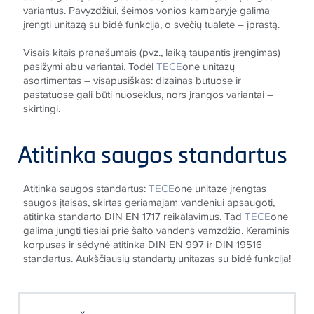
variantus. Pavyzdžiui, šeimos vonios kambaryje galima
įrengti unitazą su bidė funkcija, o svečių tualete – įprastą.
Visais kitais pranašumais (pvz., laiką taupantis įrengimas)
pasižymi abu variantai. Todėl
TECE
one unitazų
asortimentas – visapusiškas: dizainas butuose ir
pastatuose gali būti nuoseklus, nors įrangos variantai –
skirtingi.
Atitinka saugos standartus
Atitinka saugos standartus:
TECE
one unitaze įrengtas
saugos įtaisas, skirtas geriamajam vandeniui apsaugoti,
atitinka standarto DIN EN 1717 reikalavimus. Tad
TECE
one
galima jungti tiesiai prie šalto vandens vamzdžio. Keraminis
korpusas ir sėdynė atitinka DIN EN 997 ir DIN 19516
standartus. Aukščiausių standartų unitazas su bidė funkcija!