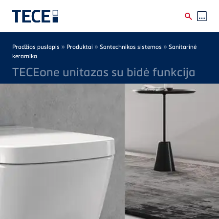
Skip to main content
Breadcrumb
»
»
»
Pradžios puslapis
Produktai
Santechnikos sistemos
Sanitarinė
keramika
TECEone unitazas su bidė funkcija