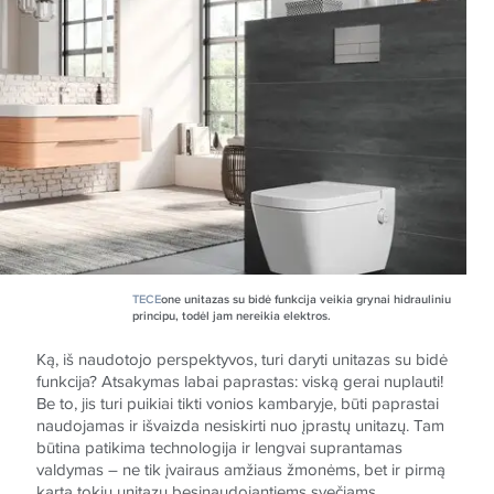
TECE
one unitazas su bidė funkcija veikia grynai hidrauliniu
principu, todėl jam nereikia elektros.
Ką, iš naudotojo perspektyvos, turi daryti unitazas su bidė
funkcija? Atsakymas labai paprastas: viską gerai nuplauti!
Be to, jis turi puikiai tikti vonios kambaryje, būti paprastai
naudojamas ir išvaizda nesiskirti nuo įprastų unitazų. Tam
būtina patikima technologija ir lengvai suprantamas
valdymas – ne tik įvairaus amžiaus žmonėms, bet ir pirmą
kartą tokiu unitazu besinaudojantiems svečiams.