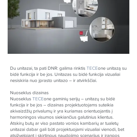
Du unitazai, ta pati DNR: galima rinktis
TECE
one unitazą su
bidė funkcija ir be jos. Unitazas su bidė funkcija vizualiai
nesiskiria nuo įprasto unitazo – ir atvirkščiai.
Nuoseklus dizainas
Nuoseklus
TECE
one gaminių serijų – unitazų su bidė
funkcija ir be jos – dizainas projektuotojams suteikia
akivaizdžių privalumų ir yra kuriamas orientuojantis į
harmoningos visumos siekiančius galutinius klientus.
Atskirų butų ar viso pastato vonios kambarių ar tualetų
unitazai dabar gali būti projektuojami vizualiai vienodi, bet
atsižvelgiant į skirtingus naudojimo scenarijus ir įrangos