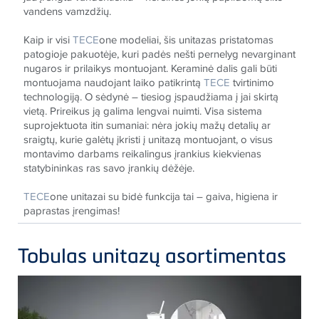
vandens vamzdžių.
Kaip ir visi
TECE
one modeliai, šis unitazas pristatomas
patogioje pakuotėje, kuri padės nešti pernelyg nevarginant
nugaros ir prilaikys montuojant. Keraminė dalis gali būti
montuojama naudojant laiko patikrintą
TECE
tvirtinimo
technologiją. O sėdynė – tiesiog įspaudžiama į jai skirtą
vietą. Prireikus ją galima lengvai nuimti. Visa sistema
suprojektuota itin sumaniai: nėra jokių mažų detalių ar
sraigtų, kurie galėtų įkristi į unitazą montuojant, o visus
montavimo darbams reikalingus įrankius kiekvienas
statybininkas ras savo įrankių dėžėje.
TECE
one unitazai su bidė funkcija tai – gaiva, higiena ir
paprastas įrengimas!
Tobulas unitazų asortimentas