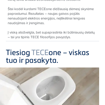
Štai kodėl kurdami
TECE
one didžiausią dėmesį skyrėme
paprastumui. Rezultatas – naujas gaivos pojūtis
nenaudojant elektros energijos, neįtikėtinai lengvas
naudojimas ir įrengimas.
Į viską atsižvelgta, bet supaprastinta iki būtiniausių detalių
– tai yra tipinis
TECE
filosofijos pavyzdys.
Tiesiog
TECE
one – viskas
tuo ir pasakyta.