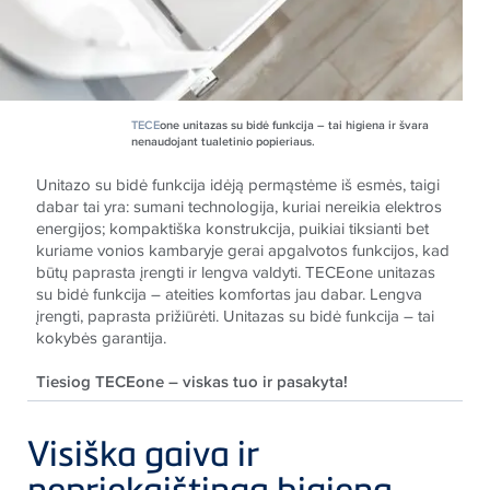
TECE
one unitazas su bidė funkcija – tai higiena ir švara
nenaudojant tualetinio popieriaus.
Unitazo su bidė funkcija idėją permąstėme iš esmės, taigi
dabar tai yra: sumani technologija, kuriai nereikia elektros
energijos; kompaktiška konstrukcija, puikiai tiksianti bet
kuriame vonios kambaryje
gerai apgalvotos funkcijos, kad
būtų paprasta įrengti ir lengva valdyti.
TECE
one unitazas
su bidė funkcija – ateities komfortas jau dabar. Lengva
įrengti, paprasta prižiūrėti. Unitazas su bidė funkcija – tai
kokybės garantija.
Tiesiog TECEone – viskas tuo ir pasakyta!
Visiška gaiva ir
nepriekaištinga higiena –