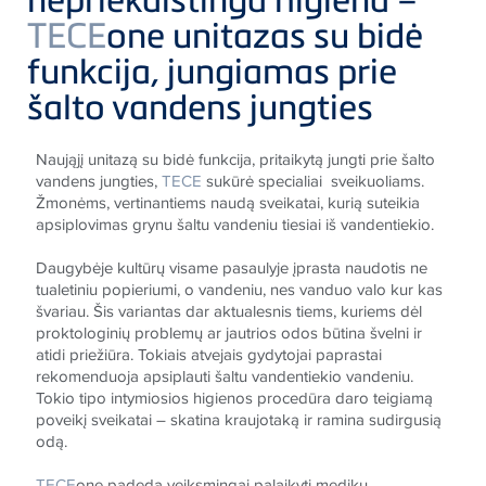
TECE
one unitazas su bidė
funkcija, jungiamas prie
šalto vandens jungties
Naująjį unitazą su bidė funkcija, pritaikytą jungti prie šalto
vandens jungties,
TECE
sukūrė specialiai
sveikuoliams.
Žmonėms, vertinantiems naudą sveikatai, kurią suteikia
apsiplovimas grynu šaltu vandeniu tiesiai iš vandentiekio.
Daugybėje kultūrų visame pasaulyje įprasta naudotis ne
tualetiniu popieriumi, o vandeniu, nes vanduo valo kur kas
švariau. Šis variantas dar aktualesnis tiems, kuriems dėl
proktologinių problemų ar jautrios odos būtina švelni ir
atidi priežiūra. Tokiais atvejais gydytojai paprastai
rekomenduoja apsiplauti šaltu vandentiekio vandeniu.
Tokio tipo intymiosios higienos procedūra daro teigiamą
poveikį sveikatai – skatina kraujotaką ir ramina sudirgusią
odą.
TECE
one padeda veiksmingai palaikyti medikų