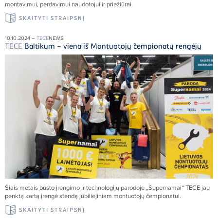
montavimui, perdavimui naudotojui ir priežiūrai.
SKAITYTI STRAIPSNĮ
10.10.2024 –
TECE
NEWS
TECE
Baltikum – viena iš Montuotojų čempionatų rengėjų
Šiais metais būsto įrengimo ir technologijų parodoje „Supernamai“
TECE
jau
penktą kartą įrengė stendą jubiliejiniam montuotojų čempionatui.
SKAITYTI STRAIPSNĮ