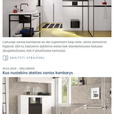
Lietuvoje vonios kambariai vis dar suprantami kaip vieta, skirta asmeninei
higienai. Dėl to, kad jiems šykštima vietos tiek standartiniuose butuose
daugiabučiuose, tiek ir privačiuose namuose.
SKAITYTI STRAIPSNĮ
15.02.2024 – NAUJIENOS
Kuo nustebins ateities vonios kambarys