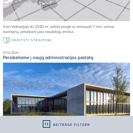
Vien Vokietijoje iki 2030 m. reikės įrengti ar renovuoti 7 mln. vonios
kambarių, pritaikant juos naudotojų amžiui.
SKAITYTI STRAIPSNĮ
07.12.2023 –
Persikeliame į naują administracijos pastatą
BEITRÄGE FILTERN