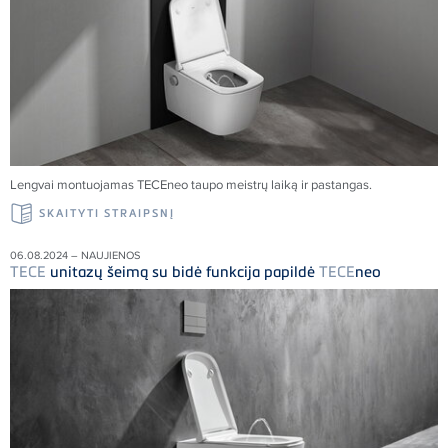
Lengvai montuojamas
TECE
neo taupo meistrų laiką ir pastangas.
SKAITYTI STRAIPSNĮ
06.08.2024 – NAUJIENOS
TECE
unitazų šeimą su bidė funkcija papildė
TECE
neo