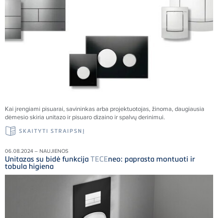
Kai įrengiami pisuarai, savininkas arba projektuotojas, žinoma, daugiausia
dėmesio skiria unitazo ir pisuaro dizaino ir spalvų derinimui.
SKAITYTI STRAIPSNĮ
06.08.2024 – NAUJIENOS
Unitazas su bidė funkcija
TECE
neo: paprasta montuoti ir
tobula higiena