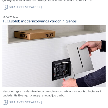
galimybę savo klientams pasiūlyti individualius dizaino sprendimus.
SKAITYTI STRAIPSNĮ
18.04.2024 –
TECE
solid: modernizavimas vardan higienos
Nesudėtingas modernizavimo sprendimas, suteikiantis daugiau higienos ir
padedantis išvengti brangių renovacijos darbų.
SKAITYTI STRAIPSNĮ