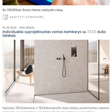
Su TECEfloor Smart Home valdysite viską.
SKAITYTI STRAIPSNĮ
16.05.2024 – NAUJIENOS
Individualiai suprojektuotas vonios kambarys su
TECE
dušo
latakais
Išplėstas
TECE
drainline ir
TECE
drainprofile dušo latakų asortimentas suteikia