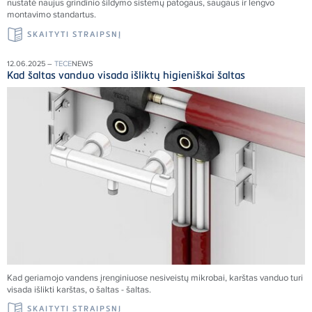
nustatė naujus grindinio šildymo sistemų patogaus, saugaus ir lengvo
montavimo standartus.
SKAITYTI STRAIPSNĮ
12.06.2025 –
TECE
NEWS
Kad šaltas vanduo visada išliktų higieniškai šaltas
Kad geriamojo vandens įrenginiuose nesiveistų mikrobai, karštas vanduo turi
visada išlikti karštas, o šaltas - šaltas.
SKAITYTI STRAIPSNĮ