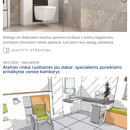
Ateityje vis didesniam skaičiui vyresnio amžiaus ir įvairių negalavimų
turintiems žmonėms reikės aplinkos, kuri jiems bus patogi, pritaikyta.
SKAITYTI STRAIPSNĮ
08.12.2023 – NAUJIENOS
Ateities rinkai ruošiamės jau dabar: specialiems poreikiams
pritaikytas vonios kambarys