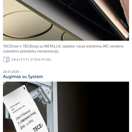
TECE
now ir
TECE
loop su METALLIC apdaila: nauja klasikinių WC vandens
nuleidimo plokštelių interpretacija.
SKAITYTI STRAIPSNĮ
23.01.2025 –
Augimas su System