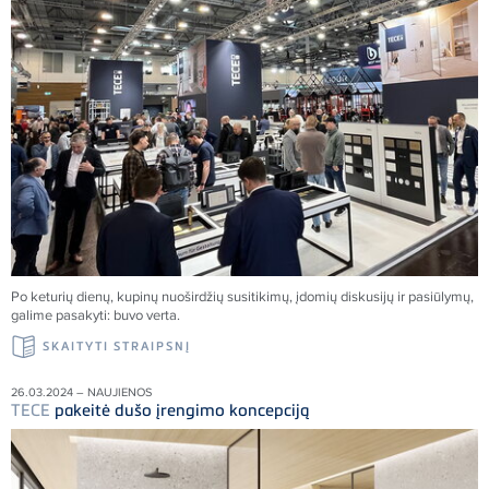
Po keturių dienų, kupinų nuoširdžių susitikimų, įdomių diskusijų ir pasiūlymų,
galime pasakyti: buvo verta.
SKAITYTI STRAIPSNĮ
26.03.2024 – NAUJIENOS
TECE
pakeitė dušo įrengimo koncepciją