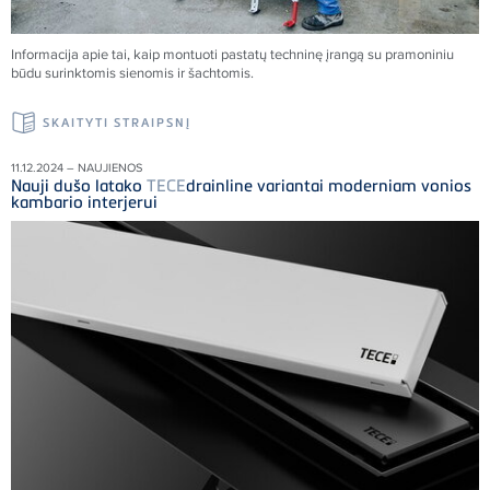
Informacija apie tai, kaip montuoti pastatų techninę įrangą su pramoniniu
būdu surinktomis sienomis ir šachtomis.
SKAITYTI STRAIPSNĮ
11.12.2024 – NAUJIENOS
Nauji dušo latako
TECE
drainline variantai moderniam vonios
kambario interjerui