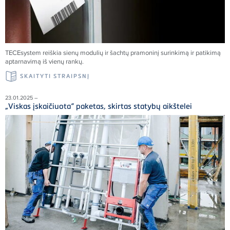
TECE
system reiškia sienų modulių ir šachtų pramoninį surinkimą ir patikimą
aptarnavimą iš vienų rankų.
SKAITYTI STRAIPSNĮ
23.01.2025 –
„Viskas įskaičiuota“ paketas, skirtas statybų aikštelei