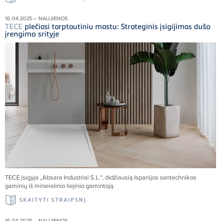
16.04.2025 – NAUJIENOS
TECE
plečiasi tarptautiniu mastu: Strateginis įsigijimas dušo
įrengimo srityje
TECE
įsigyja „Absara Industrial S.L.“, didžiausią Ispanijos santechnikos
gaminių iš mineralinio liejinio gamintoją.
SKAITYTI STRAIPSNĮ
16.04.2025 – NAUJIENOS