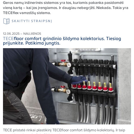
Geros nam
ų inžinerinės sistemos yra tos, kuriomis pakanka pasidomėti
vieną kartą – kai jos įrengiamos. Ir daugiau nebegrįžti. Niekada. Tokia yra
TECEflex vamzdžių sistema.
SKAITYTI STRAIPSNĮ
12.06.2025 – NAUJIENOS
TECE
floor comfort grindinio šildymo kolektorius. Tiesiog
prijunkite. Patikima jungtis.
TECE
pristatė rinkai plastikinį
TECE
floor comfort šildymo kolektorių. Ir taip