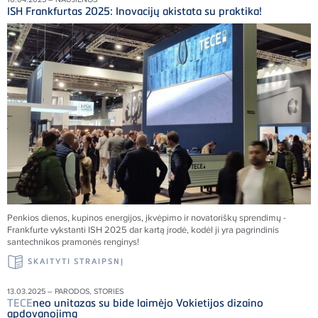
ISH Frankfurtas 2025: Inovacijų akistata su praktika!
Penkios dienos, kupinos energijos, įkvėpimo ir novatoriškų sprendimų -
Frankfurte vykstanti ISH 2025 dar kartą įrodė, kodėl ji yra pagrindinis
santechnikos pramonės renginys!
SKAITYTI STRAIPSNĮ
13.03.2025 – PARODOS, STORIES
TECE
neo unitazas su bide laimėjo Vokietijos dizaino
apdovanojimą