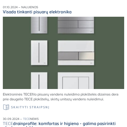
01.10.2024 – NAUJIENOS
Visada tinkanti pisuarų elektronika
Elektroninės TECEfilo pisuarų vandens nuleidimo plokštelės dizainas dera
prie daugelio TECE plokštelių, skirtų unitazų vandens nuleidimui.
SKAITYTI STRAIPSNĮ
30.09.2024 –
TECE
NEWS
TECE
drainprofile: komfortas ir higiena - galima pasirinkti