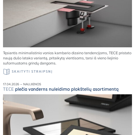
Tęsiantis minimalistinio vonios kambario dizaino tendencijoms,
TECE
pristato
naują dušo latako variantą, pritaikytą vientisoms, tarsi iš vieno liejinio
suformuotoms grindų dangoms.
SKAITYTI STRAIPSNĮ
17.04.2026 – NAUJIENOS
TECE
plečia vanderns nuleidimo plokštelių asortimentą