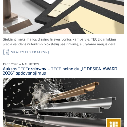
Siekiant maksimalios dizaino laisvės vonios kambaryje,
TECE
dar labiau
plečia vandens nuleidimo plokštelių pasirinkimą, siūlydama naujus gerai
SKAITYTI STRAIPSNĮ
13.03.2026 – NAUJIENOS
Auksas
TECE
drainway –
TECE
pelnė du „iF DESIGN AWARD
2026“ apdovanojimus