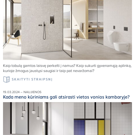
Kaip tobulą gamtos laisvę perkelti į namus
?
Kaip sukurti gyvenamąją aplinką,
kurioje žmogus jaustųsi saugiai ir taip pat nevaržomai?
SKAITYTI STRAIPSNĮ
19.03.2024 – NAUJIENOS
Kada meno kūriniams gali atsirasti vietos vonios kambaryje?