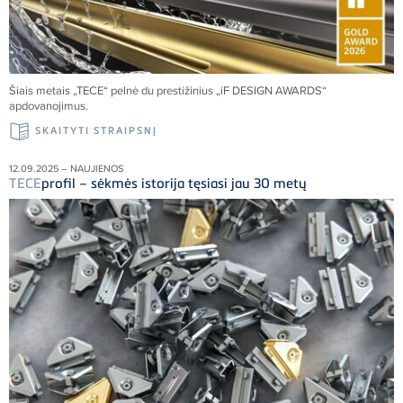
Šiais metais „
TECE
“ pelnė du prestižinius „iF DESIGN AWARDS“
apdovanojimus.
SKAITYTI STRAIPSNĮ
12.09.2025 – NAUJIENOS
TECE
profil – sėkmės istorija tęsiasi jau 30 metų