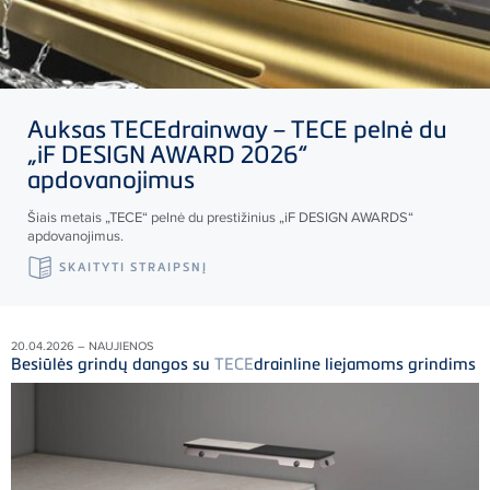
Auksas
TECE
drainway –
TECE
pelnė du
„iF DESIGN AWARD 2026“
apdovanojimus
Šiais metais „
TECE
“ pelnė du prestižinius „iF DESIGN AWARDS“
apdovanojimus.
SKAITYTI STRAIPSNĮ
20.04.2026 – NAUJIENOS
Besiūlės grindų dangos su
TECE
drainline liejamoms grindims