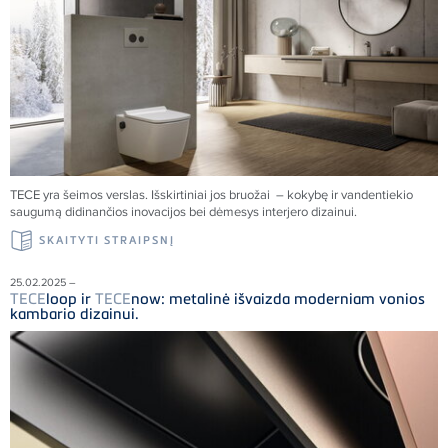
TECE
yra šeimos verslas. Išskirtiniai jos bruožai – kokybę ir vandentiekio
saugumą didinančios inovacijos bei dėmesys interjero dizainui.
SKAITYTI STRAIPSNĮ
25.02.2025 –
TECE
loop ir
TECE
now: metalinė išvaizda moderniam vonios
kambario dizainui.