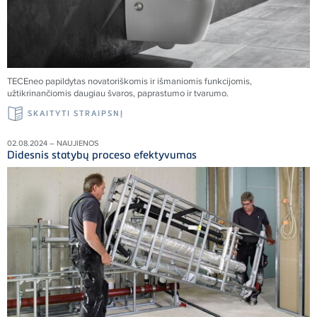
TECE
neo papildytas novatoriškomis ir išmaniomis funkcijomis,
užtikrinančiomis daugiau švaros, paprastumo ir tvarumo.
SKAITYTI STRAIPSNĮ
02.08.2024 – NAUJIENOS
Didesnis statybų proceso efektyvumas