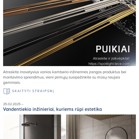
Atraskite inovatyvius vonios kambario inžinerinės įrangos produktus bei
montavimo sprendimus, vieni pirmųjų susipažinkite su mūsų naujais
gaminiais.
SKAITYTI STRAIPSNĮ
25.02.2025 –
Vandentiekio inžinieriai, kuriems rūpi estetika