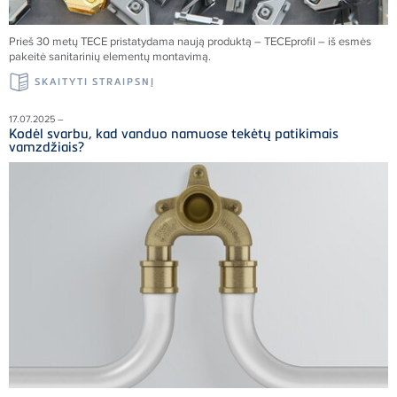
Prieš 30 metų
TECE
pristatydama naują produktą –
TECE
profil – iš esmės
pakeitė sanitarinių elementų montavimą.
SKAITYTI STRAIPSNĮ
17.07.2025 –
Kodėl svarbu, kad vanduo namuose tekėtų patikimais
vamzdžiais?