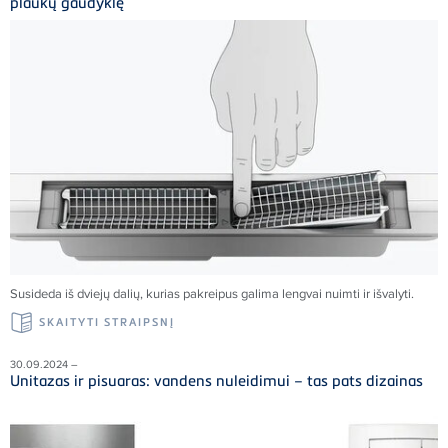
plaukų gaudyklę
Susideda iš dviejų dalių, kurias pakreipus galima lengvai nuimti ir išvalyti.
SKAITYTI STRAIPSNĮ
30.09.2024 –
Unitazas ir pisuaras: vandens nuleidimui – tas pats dizainas