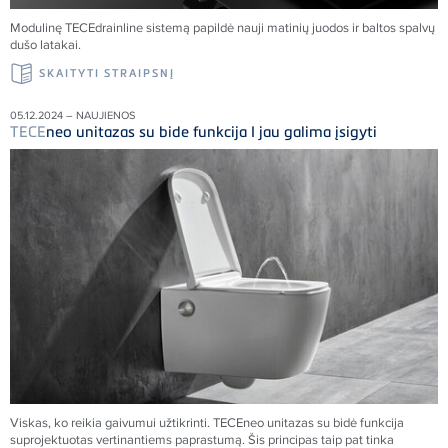
Modulinę
TECE
drainline sistemą papildė nauji matinių juodos ir baltos spalvų
dušo latakai.
SKAITYTI STRAIPSNĮ
05.12.2024 – NAUJIENOS
TECE
neo unitazas su bide funkcija I jau galima įsigyti
Viskas, ko reikia gaivumui užtikrinti.
TECE
neo unitazas su bidė funkcija
suprojektuotas vertinantiems paprastumą. Šis principas taip pat tinka