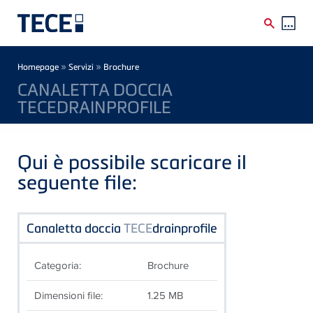
Skip to main content
Breadcrumb
»
»
Homepage
Servizi
Brochure
CANALETTA DOCCIA
TECEDRAINPROFILE
Qui è possibile scaricare il
seguente file:
Canaletta doccia
TECE
drainprofile
Categoria:
Brochure
Dimensioni file:
1.25 MB