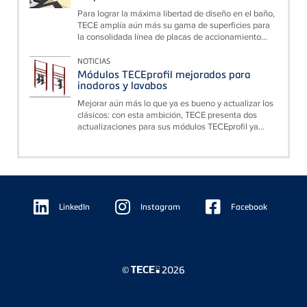
Para lograr la máxima libertad de diseño en el baño,
TECE amplía aún más su gama de superficies para
la consolidada línea de placas de accionamiento...
NOTICIAS
Módulos TECEprofil mejorados para
inodoros y lavabos
Mejorar aún más lo que ya es bueno y actualizar los
clásicos: con esta ambición, TECE presenta dos
actualizaciones para sus módulos TECEprofil ya...
Floating
Sidebar
LinkedIn
Instagram
Facebook
©
2026