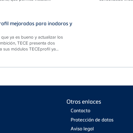
ofil mejorados para inodoros y
 que ya es bueno y actualizar los
 ambición, TECE presenta dos
a sus módulos TECEprofil ya...
Otros enlaces
Contacto
Protección de datos
Aviso legal