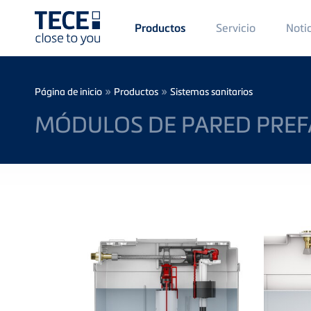
Main
Servicio
Noti
Productos
Menü
1
Skip to main content
Breadcrumb
»
»
Página de inicio
Productos
Sistemas sanitarios
MÓDULOS DE PARED PREF