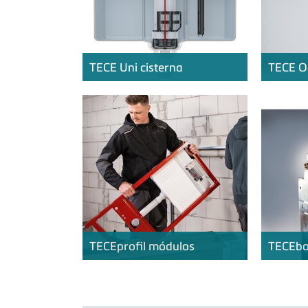
TECE
Uni cisterna
TECE
Oc
TECE
profil módulos
TECE
b