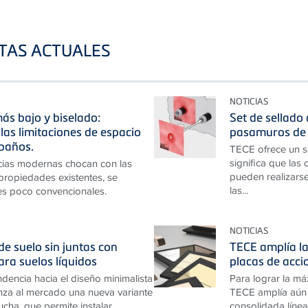
STAS ACTUALES
NOTICIAS
ás bajo y biselado:
Set de sellado
las limitaciones de espacio
pasamuros de 
baños.
TECE ofrece un s
significa que las
cias modernas chocan con las
pueden realizarse
 propiedades existentes, se
las...
es poco convencionales.
NOTICIAS
e suelo sin juntas con
TECE amplía la
ara suelos líquidos
placas de acc
ndencia hacia el diseño minimalista
Para lograr la má
za al mercado una nueva variante
TECE amplía aún 
cha, que permite instalar...
consolidada línea