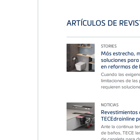
ARTÍCULOS DE REVI
STORIES
Más estrecho, m
soluciones para 
en reformas de 
Cuando las exigen
limitaciones de las
requieren solucion
NOTICIAS
Revestimientos d
TECEdrainline p
Ante la continua te
de baños, TECE lan
de canaleta para du