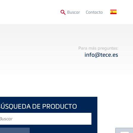
Secondary
Buscar
Contacto
Menu
Para más preguntas:
info@tece.es
BÚSQUEDA DE PRODUCTO
uscar
Floating