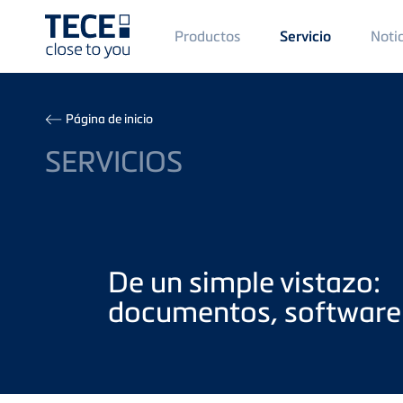
Main
Productos
Noti
Servicio
Menü
1
Skip to main content
Breadcrumb
Página de inicio
SERVICIOS
De un simple vistazo:
documentos, software 