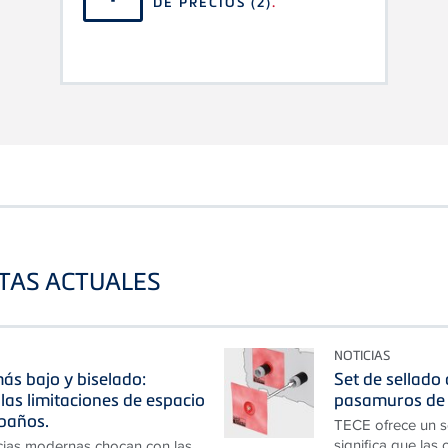
DE PRECIOS
(2)
.
STAS ACTUALES
NOTICIAS
ás bajo y biselado:
Set de sellado
las limitaciones de espacio
pasamuros de 
baños.
TECE ofrece un s
significa que las
cias modernas chocan con las