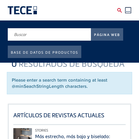
Skip to main content
Breadcrumb
Página de inicio
PÁGINA WEB
SUCHE
BASE DE DATOS DE PRODUCTOS
0
RESULTADOS DE BÚSQUEDA
Please enter a search term containing at least
@minSeachStringLength characters.
ARTÍCULOS DE REVISTAS ACTUALES
STORIES
Más estrecho, más bajo y biselado: