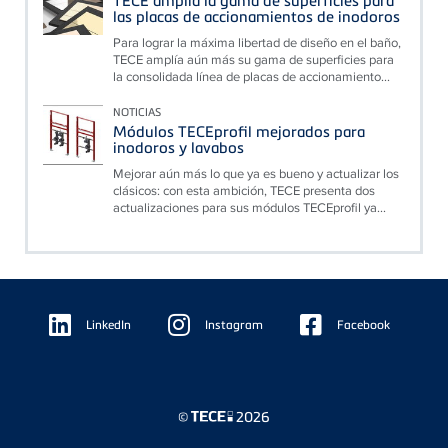
TECE amplía la gama de superficies para
las placas de accionamientos de inodoros
Para lograr la máxima libertad de diseño en el baño,
TECE amplía aún más su gama de superficies para
la consolidada línea de placas de accionamiento...
NOTICIAS
Módulos TECEprofil mejorados para
inodoros y lavabos
Mejorar aún más lo que ya es bueno y actualizar los
clásicos: con esta ambición, TECE presenta dos
actualizaciones para sus módulos TECEprofil ya...
Floating
Sidebar
LinkedIn
Instagram
Facebook
©
2026