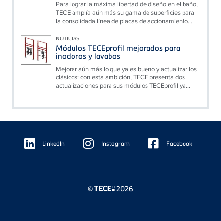
Para lograr la máxima libertad de diseño en el baño,
TECE amplía aún más su gama de superficies para
la consolidada línea de placas de accionamiento...
NOTICIAS
Módulos TECEprofil mejorados para
inodoros y lavabos
Mejorar aún más lo que ya es bueno y actualizar los
clásicos: con esta ambición, TECE presenta dos
actualizaciones para sus módulos TECEprofil ya...
Floating
Sidebar
LinkedIn
Instagram
Facebook
©
2026