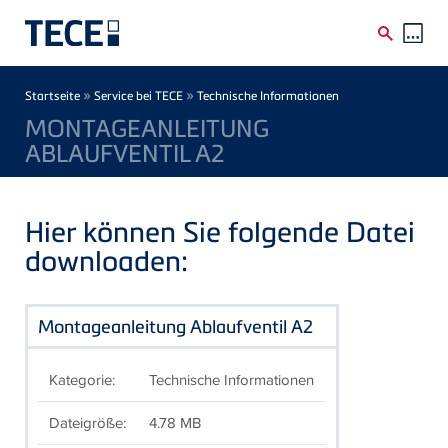
Direkt zum Inhalt
Breadcrumb
»
»
Startseite
Service bei TECE
Technische Informationen
MONTAGEANLEITUNG
ABLAUFVENTIL A2
Hier können Sie folgende Datei
downloaden:
Montageanleitung Ablaufventil A2
Kategorie:
Technische Informationen
Dateigröße:
4.78 MB