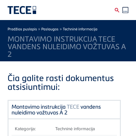
Skip to main content
Breadcrumb
»
»
Pradžios puslapis
Paslaugos
Techninė informacija
MONTAVIMO INSTRUKCIJA TECE
VANDENS NULEIDIMO VOŽTUVAS A
2
Čia galite rasti dokumentus
atsisiuntimui:
Montavimo instrukcija
TECE
vandens
nuleidimo vožtuvas A 2
Kategorija:
Techninė informacija