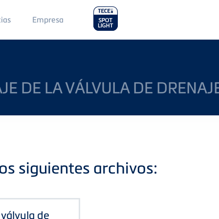
Main
cias
Empresa
Menu
2
E DE LA VÁLVULA DE DRENAJE
os siguientes archivos:
 válvula de