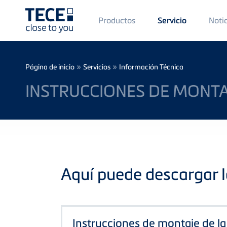
Main
Productos
Noti
Servicio
Menü
1
Skip to main content
Breadcrumb
»
»
Página de inicio
Servicios
Información Técnica
INSTRUCCIONES DE MONTAJ
Aquí puede descargar l
Instrucciones de montaje de la