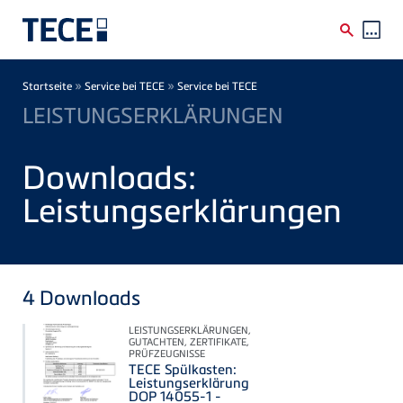
Direkt zum Inhalt
Breadcrumb
»
»
Startseite
Service bei TECE
Service bei TECE
LEISTUNGSERKLÄRUNGEN
Downloads:
Leistungserklärungen
4
Downloads
LEISTUNGSERKLÄRUNGEN,
GUTACHTEN, ZERTIFIKATE,
PRÜFZEUGNISSE
TECE Spülkasten:
Leistungserklärung
DOP 14055-1 -