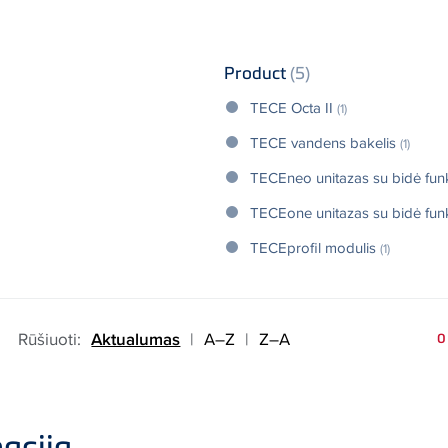
Product
(5)
TECE Octa II
(1)
TECE vandens bakelis
(1)
TECEneo unitazas su bidė fun
TECEone unitazas su bidė fun
TECEprofil modulis
(1)
Rūšiuoti:
Aktualumas
|
A–Z
|
Z–A
0
acija