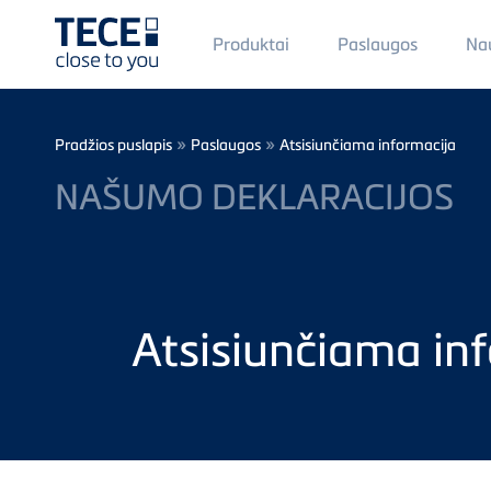
Main
Produktai
Paslaugos
Na
Menü
1
Skip to main content
Breadcrumb
»
»
Pradžios puslapis
Paslaugos
Atsisiunčiama informacija
NAŠUMO DEKLARACIJOS
Atsisiunčiama in