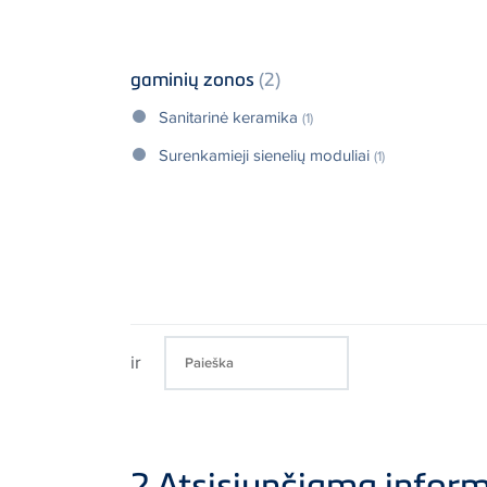
gaminių zonos
(2)
Sanitarinė keramika
(1)
Surenkamieji sienelių moduliai
(1)
ir
2
Atsisiunčiama inform