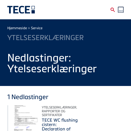
Skip to main content
Breadcrumb
»
Hjemmeside
Service
YTELSESERKLÆRINGER
Nedlastinger:
Ytelseserklæringer
1
Nedlastinger
YTELSESERKLÆRINGER,
RAPPORTER OG
SERTIFIKATER
TECE WC flushing
cistern:
Declaration of