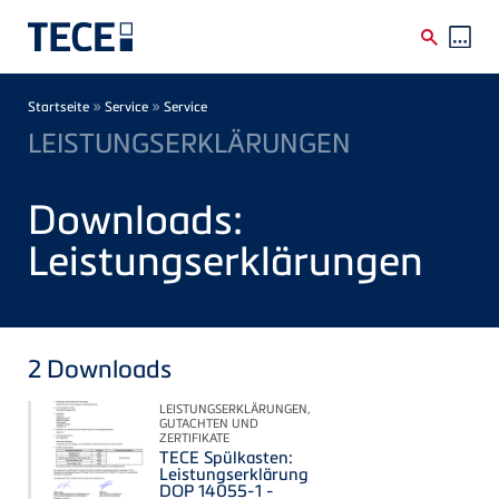
Direkt zum Inhalt
Breadcrumb
»
»
Startseite
Service
Service
LEISTUNGSERKLÄRUNGEN
Downloads:
Leistungserklärungen
2
Downloads
LEISTUNGSERKLÄRUNGEN,
GUTACHTEN UND
ZERTIFIKATE
TECE Spülkasten:
Leistungserklärung
DOP 14055-1 -