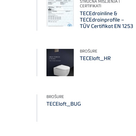
STRUČNA MIŠLJENJA I
CERTIFIKATI
TECEdrainline &
TECEdrainprofile –
TÜV Certifikat EN 1253
BROŠURE
TECEloft_HR
BROŠURE
TECEloft_BUG