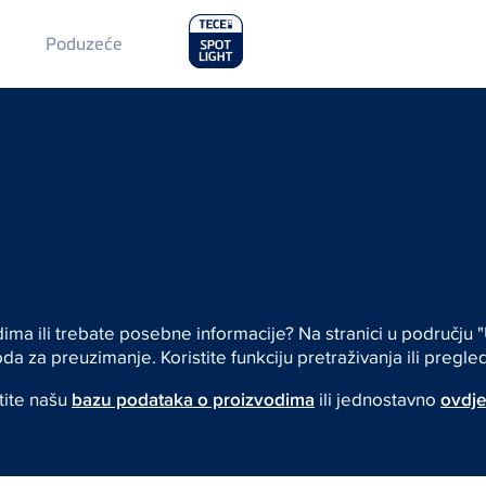
Main
Poduzeće
Menu
2
odima ili trebate posebne informacije? Na stranici u područ
da za preuzimanje. Koristite funkciju pretraživanja ili pregl
tite našu
bazu podataka o proizvodima
ili jednostavno
ovdje