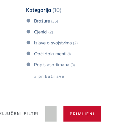
Kategorija
(10)
Brošure
(35)
Cjenici
(2)
Izjave o svojstvima
(2)
Opći dokumenti
(1)
Popis asortimana
(3)
» prikaži sve
LJUČENI FILTRI