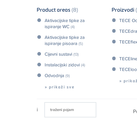
Product areas
(8)
Proizvodi
Aktivacijske tipke za
TECE Oc
ispiranje WC
(4)
TECEdra
Aktivacijske tipke za
TECEfle
ispiranje pisoara
(5)
Cijevni sustavi
(13)
TECElin
Instalacijski zidovi
(4)
TECElo
Odvodnja
(9)
» prika
» prikaži sve
i
P