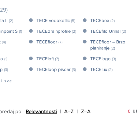
(29)
ta II
TECE vodokotlić
TECEbox
(2)
(5)
(2)
inpoint S
TECEdrainprofile
TECEfilo Urinal
(1)
(2)
(2)
x
TECEfloor
TECEfloor – Brzo
(4)
(7)
planiranje
(2)
eo
TECEloft
TECElogo
(1)
(7)
(3)
op
TECEloop pisoar
TECElux
(3)
(3)
(2)
ži sve
oredaj po:
Relevantnosti
|
A–Z
|
Z–A
0
UK