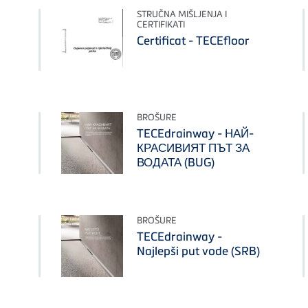
STRUČNA MIŠLJENJA I
CERTIFIKATI
Certificat - TECEfloor
BROŠURE
TECEdrainway - НАЙ-
КРАСИВИЯТ ПЪТ ЗА
ВОДАТА (BUG)
BROŠURE
TECEdrainway -
Najlepši put vode (SRB)