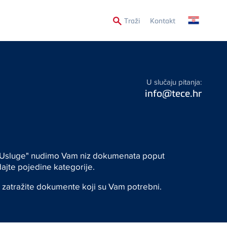
Secondary
Traži
Kontakt
Menu
U slučaju pitanja:
info@tece.hr
ju "Usluge" nudimo Vam niz dokumenata poput
edajte pojedine kategorije.
zatražite dokumente koji su Vam potrebni.