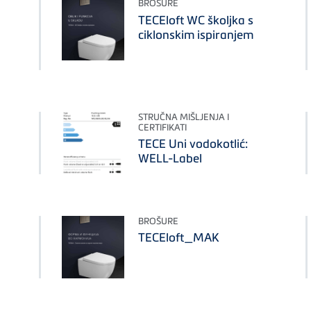
BROŠURE
TECEloft WC školjka s
ciklonskim ispiranjem
STRUČNA MIŠLJENJA I
CERTIFIKATI
TECE Uni vodokotlić:
WELL-Label
BROŠURE
TECEloft_MAK