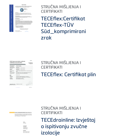
STRUČNA MIŠLJENJA I
CERTIFIKATI
TECEflex:Certifikat
TECEflex-TÜV
Süd_komprimirani
zrak
STRUČNA MIŠLJENJA I
CERTIFIKATI
TECEflex: Certifikat plin
STRUČNA MIŠLJENJA I
CERTIFIKATI
TECEdrainline: Izvještaj
o ispitivanju zvučne
izolacije