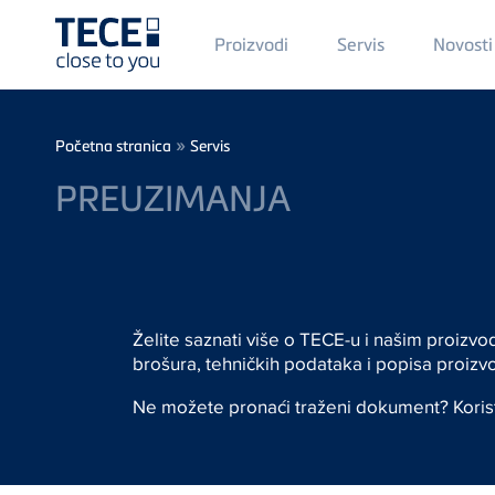
Main
Proizvodi
Servis
Novosti
Menü
1
Skip to main content
Breadcrumb
»
Početna stranica
Servis
PREUZIMANJA
Želite saznati više o TECE-u i našim proizv
brošura, tehničkih podataka i popisa proizvo
Ne možete pronaći traženi dokument? Koris