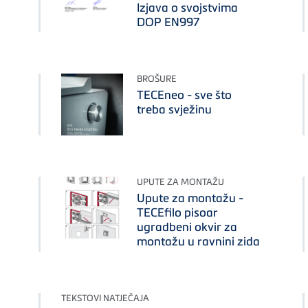
Izjava o svojstvima
DOP EN997
BROŠURE
TECEneo - sve što
treba svježinu
UPUTE ZA MONTAŽU
Upute za montažu -
TECEfilo pisoar
ugradbeni okvir za
montažu u ravnini zida
TEKSTOVI NATJEČAJA