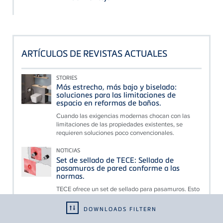
ARTÍCULOS DE REVISTAS ACTUALES
STORIES
Más estrecho, más bajo y biselado:
soluciones para las limitaciones de
espacio en reformas de baños.
Cuando las exigencias modernas chocan con las
limitaciones de las propiedades existentes, se
requieren soluciones poco convencionales.
NOTICIAS
Set de sellado de TECE: Sellado de
pasamuros de pared conforme a las
normas.
TECE ofrece un set de sellado para pasamuros. Esto
significa que las conexiones de los accesorios
pueden realizarse de forma sencilla y conforme a
DOWNLOADS FILTERN
las...