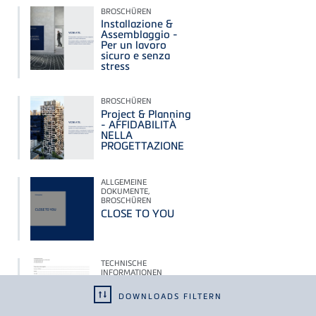
BROSCHÜREN
Installazione &
Assemblaggio -
Per un lavoro
sicuro e senza
stress
BROSCHÜREN
Project & Planning
- AFFIDABILITÀ
NELLA
PROGETTAZIONE
ALLGEMEINE
DOKUMENTE,
BROSCHÜREN
CLOSE TO YOU
TECHNISCHE
INFORMATIONEN
Modulo di
richiesta canaline
DOWNLOADS FILTERN
speciali