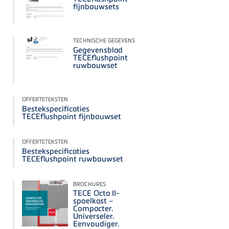
fijnbouwsets
TECHNISCHE GEGEVENS
Gegevensblad
TECEflushpoint
ruwbouwset
OFFERTETEKSTEN
Bestekspecificaties
TECEflushpoint fijnbouwset
OFFERTETEKSTEN
Bestekspecificaties
TECEflushpoint ruwbouwset
BROCHURES
TECE Octa II-
spoelkast –
Compacter.
Universeler.
Eenvoudiger.