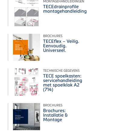
MONTAGEHANDLEIDINGEN
TECEdrainprofile
montagehandleiding
BROCHURES
TECEflex – Veilig.
Eenvoudig.
Universeel.
TECHNISCHE GEGEVENS
TECE spoelkasten:
servicehandleiding
met spoelklok A2
(714)
BROCHURES
Brochures:
Installatie &
Montage