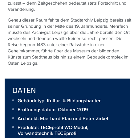
zulässt – denn Zeitgeschehen bedeutet stets Fortschritt und
Veränderung.
Genau dieser Raum fehlte dem Stadtarchiv Leipzig bereits seit
seiner Gründung in der Mitte des 19. Jahrhunderts. Mehrfach
musste das Archivgut Leipzigs über die Jahre bereits den Ort
wechseln und dennoch wollte keiner so recht passen: Die
Reise begann 1483 unter einer Ratsstube in einer
Geheimkammer, führte über das Museum der bildenden
Künste zum Stadthaus bis hin zu einem Gebäudekomplex im
Osten Leipzigs.
DATEN
Gebäudetyp: Kultur- & Bildungsbauten
Eröffnungsdatum: Oktober 2019
Architekt:
Eberhard Pfau und Peter Zirkel
Produkte:
TECEprofil WC-Modul
,
Vorwandtechnik TECEprofil