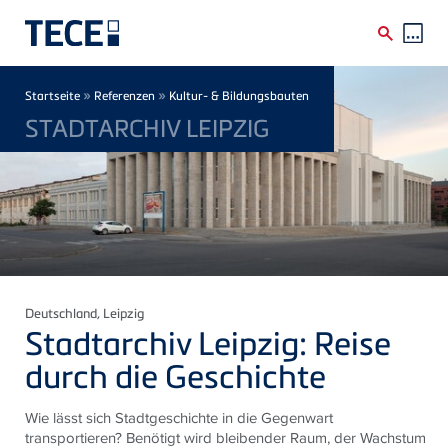
Direkt zum Inhalt
Breadcrumb
»
»
Startseite
Referenzen
Kultur- & Bildungsbauten
STADTARCHIV LEIPZIG
Deutschland
, Leipzig
Stadtarchiv Leipzig: Reise
durch die Geschichte
Wie lässt sich Stadtgeschichte in die Gegenwart
transportieren? Benötigt wird bleibender Raum, der Wachstum