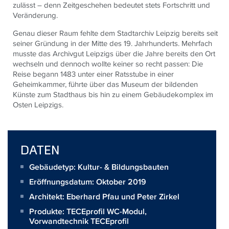
zulässt – denn Zeitgeschehen bedeutet stets Fortschritt und
Veränderung.
Genau dieser Raum fehlte dem Stadtarchiv Leipzig bereits seit
seiner Gründung in der Mitte des 19. Jahrhunderts. Mehrfach
musste das Archivgut Leipzigs über die Jahre bereits den Ort
wechseln und dennoch wollte keiner so recht passen: Die
Reise begann 1483 unter einer Ratsstube in einer
Geheimkammer, führte über das Museum der bildenden
Künste zum Stadthaus bis hin zu einem Gebäudekomplex im
Osten Leipzigs.
DATEN
Gebäudetyp: Kultur- & Bildungsbauten
Eröffnungsdatum: Oktober 2019
Architekt:
Eberhard Pfau und Peter Zirkel
Produkte:
TECEprofil WC-Modul
,
Vorwandtechnik TECEprofil