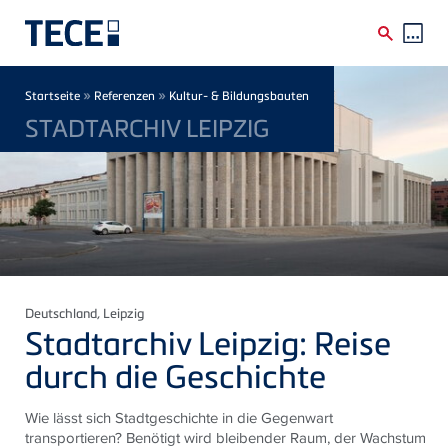
Direkt zum Inhalt
Breadcrumb
»
»
Startseite
Referenzen
Kultur- & Bildungsbauten
STADTARCHIV LEIPZIG
Deutschland
, Leipzig
Stadtarchiv Leipzig: Reise
durch die Geschichte
Wie lässt sich Stadtgeschichte in die Gegenwart
transportieren? Benötigt wird bleibender Raum, der Wachstum