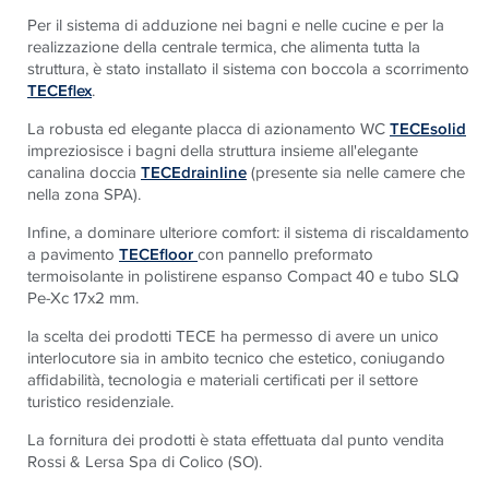
Per il sistema di adduzione nei bagni e nelle cucine e per la
realizzazione della centrale termica, che alimenta tutta la
struttura, è stato installato il sistema con boccola a scorrimento
TECEflex
.
La robusta ed elegante placca di azionamento WC
TECEsolid
impreziosisce i bagni della struttura insieme all'elegante
canalina doccia
TECEdrainline
(presente sia nelle camere che
nella zona SPA).
Infine, a dominare ulteriore comfort: il sistema di riscaldamento
a pavimento
TECEfloor
con pannello preformato
termoisolante in polistirene espanso Compact 40 e tubo SLQ
Pe-Xc 17x2 mm.
la scelta dei prodotti TECE ha permesso di avere un unico
interlocutore sia in ambito tecnico che estetico, coniugando
affidabilità, tecnologia e materiali certificati per il settore
turistico residenziale.
La fornitura dei prodotti è stata effettuata dal punto vendita
Rossi & Lersa Spa di Colico (SO).