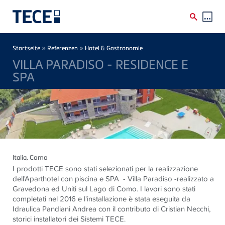
Direkt zum Inhalt
Breadcrumb
»
»
Startseite
Referenzen
Hotel & Gastronomie
VILLA PARADISO - RESIDENCE E
SPA
Italia
, Como
I prodotti TECE sono stati selezionati per la realizzazione
dell'Aparthotel con piscina e SPA - Villa Paradiso -realizzato a
Gravedona ed Uniti sul Lago di Como. I lavori sono stati
completati nel 2016 e l'installazione è stata eseguita da
Idraulica Pandiani Andrea con il contributo di Cristian Necchi,
storici installatori dei Sistemi TECE.