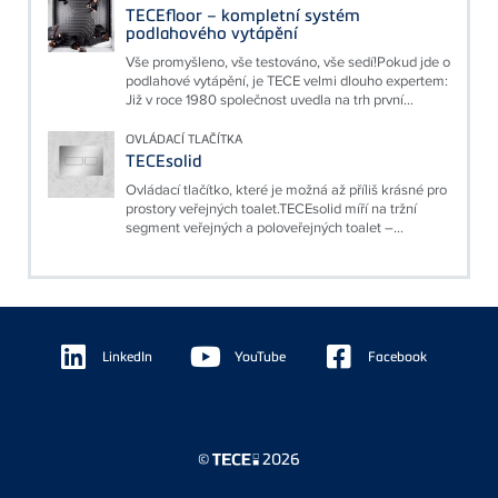
TECEfloor – kompletní systém
podlahového vytápění
Vše promyšleno, vše testováno, vše sedí!Pokud jde o
podlahové vytápění, je TECE velmi dlouho expertem:
Již v roce 1980 společnost uvedla na trh první...
OVLÁDACÍ TLAČÍTKA
TECEsolid
Ovládací tlačítko, které je možná až příliš krásné pro
prostory veřejných toalet.TECEsolid míří na tržní
segment veřejných a poloveřejných toalet –...
Floating
Sidebar
LinkedIn
YouTube
Facebook
©
2026