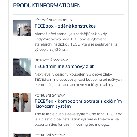
PRODUKTINFORMATIONEN
PŘEDSTĚNOVÉ MODULY
TECEbox - zděné konstrukce
Montáž před stěnou je snadnější než nikdy
jindyVýrobková řada TECEbox je vybavena
standardní nádržkou TECE, která je sestavená již
výroby a zajištěna...
ODTOKOVÉ SYSTÉMY
TECEdrainline sprchový žlab
Next level v designu koupelen Sprchové žlaby
TECEdrainline osvobozují vaši koupelnu od rušivých
elementů, jako jsou sprchové vaničky a kabiny...
POTRUBNÍ SYTÉMY
TECEflex - kompozitní potrubí s axiálním
lisovacím systém
The reliable push sleeve systemOne for allTECEflex
is a plastic pipe installation system with extensive
opportunities for use in housing technology...
POTRUBNÍ SYTÉMY