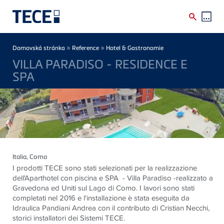
Skip to main content
Breadcrumb
»
»
Domovská stránka
Reference
Hotel & Gastronomie
VILLA PARADISO - RESIDENCE E
SPA
Italia
, Como
I prodotti TECE sono stati selezionati per la realizzazione
dell'Aparthotel con piscina e SPA - Villa Paradiso -realizzato a
Gravedona ed Uniti sul Lago di Como. I lavori sono stati
completati nel 2016 e l'installazione è stata eseguita da
Idraulica Pandiani Andrea con il contributo di Cristian Necchi,
storici installatori dei Sistemi TECE.