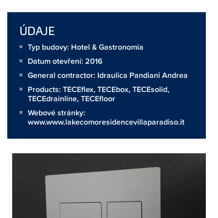
ÚDAJE
Typ budovy: Hotel & Gastronomia
Datum otevření: 2016
General contractor:
Idraulica Pandiani Andrea
Products:
TECEflex
,
TECEbox
,
TECEsolid
,
TECEdrainline
,
TECEfloor
Webové stránky:
www.www.lakecomoresidencevillaparadiso.it