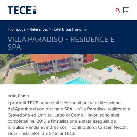
Skip to main content
Breadcrumb
»
»
Frontpage
References
Hotel & Gastronomy
VILLA PARADISO - RESIDENCE E
SPA
Italia
, Como
I prodotti TECE sono stati selezionati per la realizzazione
dell'Aparthotel con piscina e SPA - Villa Paradiso -realizzato a
Gravedona ed Uniti sul Lago di Como. I lavori sono stati
completati nel 2016 e l'installazione è stata eseguita da
Idraulica Pandiani Andrea con il contributo di Cristian Necchi,
storici installatori dei Sistemi TECE.