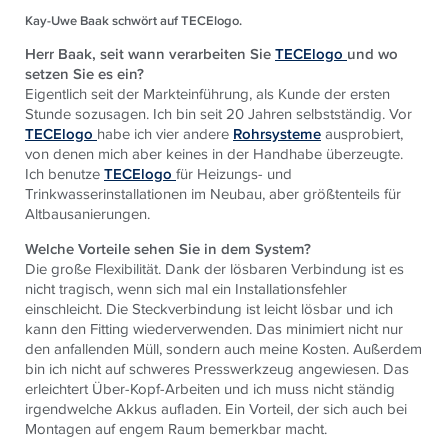
Kay-Uwe Baak schwört auf TECElogo.
Herr Baak, seit wann verarbeiten Sie
TECElogo
und wo
setzen Sie es ein?
Eigentlich seit der Markteinführung, als Kunde der ersten
Stunde sozusagen. Ich bin seit 20 Jahren selbstständig. Vor
TECElogo
habe ich vier andere
Rohrsysteme
ausprobiert,
von denen mich aber keines in der Handhabe überzeugte.
Ich benutze
TECElogo
für Heizungs- und
Trinkwasserinstallationen im Neubau, aber größtenteils für
Altbausanierungen.
Welche Vorteile sehen Sie in dem System?
Die große Flexibilität. Dank der lösbaren Verbindung ist es
nicht tragisch, wenn sich mal ein Installationsfehler
einschleicht. Die Steckverbindung ist leicht lösbar und ich
kann den Fitting wiederverwenden. Das minimiert nicht nur
den anfallenden Müll, sondern auch meine Kosten. Außerdem
bin ich nicht auf schweres Presswerkzeug angewiesen. Das
erleichtert Über-Kopf-Arbeiten und ich muss nicht ständig
irgendwelche Akkus aufladen. Ein Vorteil, der sich auch bei
Montagen auf engem Raum bemerkbar macht.