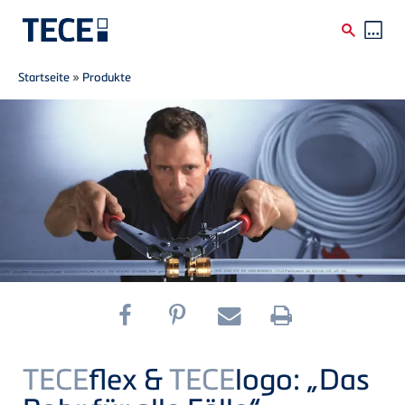
Breadcrumb
Direkt zum Inhalt
Startseite
»
Produkte
TECE
flex &
TECE
logo: „Das