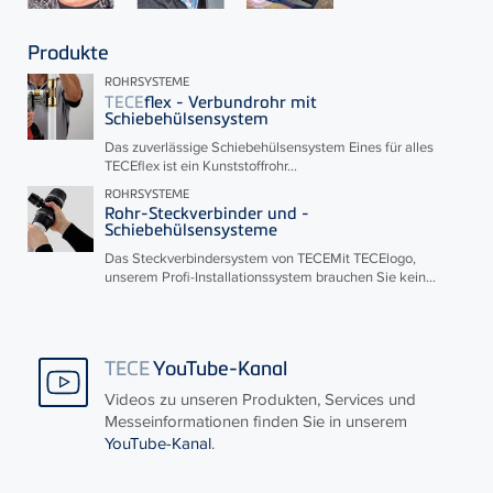
Produkte
ROHRSYSTEME
TECE
flex - Verbundrohr mit
Schiebehülsensystem
Das zuverlässige Schiebehülsensystem Eines für alles
TECE
flex ist ein Kunststoffrohr...
ROHRSYSTEME
Rohr-Steckverbinder und -
Schiebehülsensysteme
Das Steckverbindersystem von
TECE
Mit
TECE
logo,
unserem Profi-Installationssystem brauchen Sie kein...
TECE
YouTube-Kanal
Videos zu unseren Produkten, Services und
Messeinformationen finden Sie in unserem
YouTube-Kanal
.