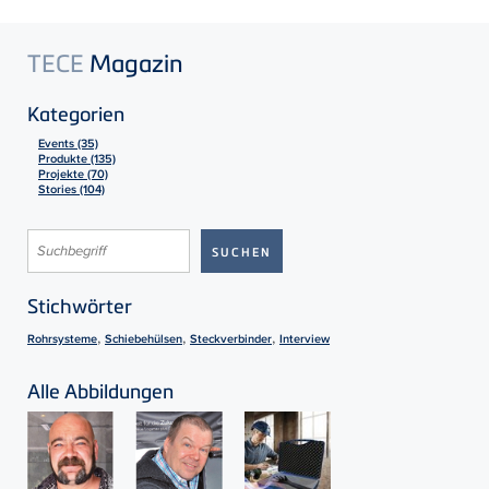
TECE
Magazin
Kategorien
Events (35)
Produkte (135)
Projekte (70)
Stories (104)
Stichwörter
,
,
,
Rohrsysteme
Schiebehülsen
Steckverbinder
Interview
Alle Abbildungen