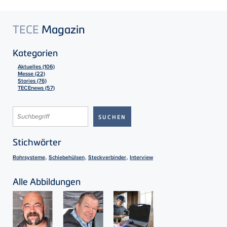
TECE
Magazin
Kategorien
Aktuelles (106)
Messe (22)
Stories (76)
TECEnews (57)
Stichwörter
,
,
,
Rohrsysteme
Schiebehülsen
Steckverbinder
Interview
Alle Abbildungen