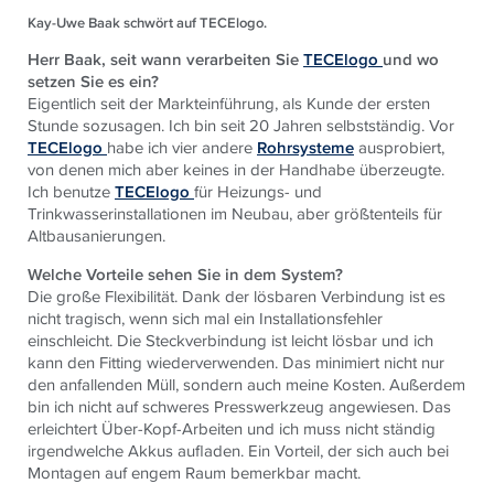
Kay-Uwe Baak schwört auf TECElogo.
Herr Baak, seit wann verarbeiten Sie
TECElogo
und wo
setzen Sie es ein?
Eigentlich seit der Markteinführung, als Kunde der ersten
Stunde sozusagen. Ich bin seit 20 Jahren selbstständig. Vor
TECElogo
habe ich vier andere
Rohrsysteme
ausprobiert,
von denen mich aber keines in der Handhabe überzeugte.
Ich benutze
TECElogo
für Heizungs- und
Trinkwasserinstallationen im Neubau, aber größtenteils für
Altbausanierungen.
Welche Vorteile sehen Sie in dem System?
Die große Flexibilität. Dank der lösbaren Verbindung ist es
nicht tragisch, wenn sich mal ein Installationsfehler
einschleicht. Die Steckverbindung ist leicht lösbar und ich
kann den Fitting wiederverwenden. Das minimiert nicht nur
den anfallenden Müll, sondern auch meine Kosten. Außerdem
bin ich nicht auf schweres Presswerkzeug angewiesen. Das
erleichtert Über-Kopf-Arbeiten und ich muss nicht ständig
irgendwelche Akkus aufladen. Ein Vorteil, der sich auch bei
Montagen auf engem Raum bemerkbar macht.