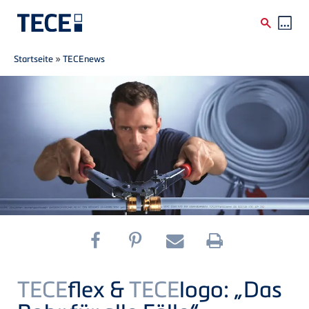
Breadcrumb
Direkt zum Inhalt
Startseite
»
TECEnews
TECE
flex &
TECE
logo: „Das