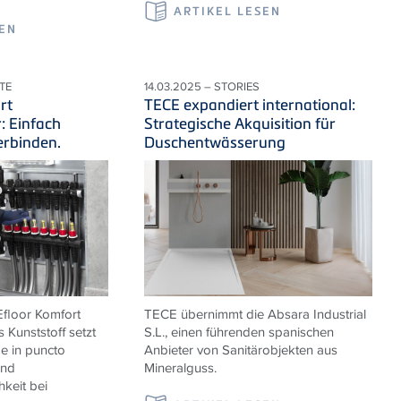
ARTIKEL LESEN
SEN
TE
14.03.2025 – STORIES
rt
TECE expandiert international:
r: Einfach
Strategische Akquisition für
erbinden.
Duschentwässerung
floor Komfort
TECE übernimmt die
Absara Industrial
s Kunststoff setzt
S.L., einen führenden spanischen
 in puncto
Anbieter von Sanitärobjekten aus
und
Mineralguss.
hkeit bei