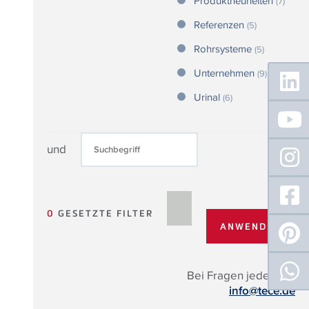
Produktneuheiten
(7)
Referenzen
(5)
Rohrsysteme
(5)
Floating
Unternehmen
(9)
Sidebar
Urinal
(6)
und
0
GESETZTE FILTER
Bei Fragen jederzeit:
info@tece.de