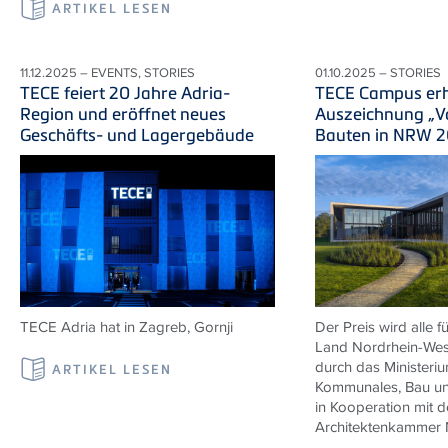
ARTIKEL LESEN
11.12.2025 – EVENTS, STORIES
01.10.2025 – STORIES
TECE feiert 20 Jahre Adria-
TECE Campus erh
Region und eröffnet neues
Auszeichnung „Vo
Geschäfts- und Lagergebäude
Bauten in NRW 
TECE Adria
hat in Zagreb,
Gornji
Der Preis wird alle 
Land Nordrhein-West
durch das Ministeriu
ARTIKEL LESEN
Kommunales, Bau und
in Kooperation mit d
Architektenkammer