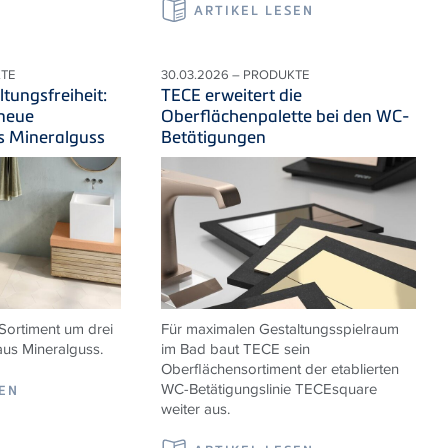
ARTIKEL LESEN
KTE
30.03.2026 – PRODUKTE
tungsfreiheit:
TECE erweitert die
 neue
Oberflächenpalette bei den WC-
s Mineralguss
Betätigungen
Sortiment um drei
Für maximalen Gestaltungsspielraum
us Mineralguss.
im Bad baut TECE sein
Oberflächensortiment der etablierten
WC-Betätigungslinie TECEsquare
SEN
weiter aus.