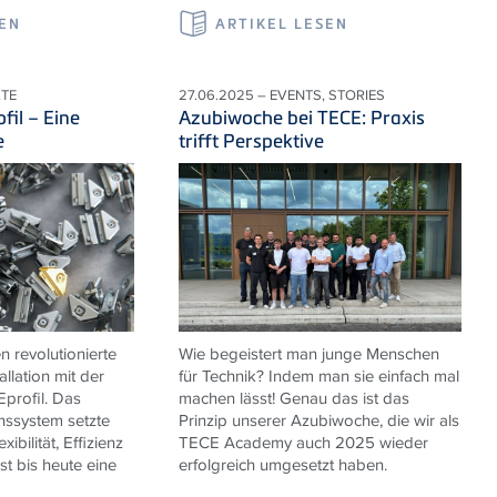
SEN
ARTIKEL LESEN
KTE
27.06.2025 – EVENTS, STORIES
fil – Eine
Azubiwoche bei TECE: Praxis
e
trifft Perspektive
n revolutionierte
Wie begeistert man junge Menschen
llation mit der
für Technik? Indem man sie einfach mal
profil. Das
machen lässt! Genau das ist das
onssystem setzte
Prinzip unserer Azubiwoche, die wir als
ibilität, Effizienz
TECE Academy auch 2025 wieder
ist bis heute eine
erfolgreich umgesetzt haben.