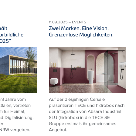
11.09.2025 – EVENTS
ält
Zwei Marken. Eine Vision.
rbildliche
Grenzenlose Möglichkeiten.
2025“
fünf Jahre vom
Auf der diesjährigen Cersaie
falen, vertreten
präsentieren TECE und hidrobox nach
m für Heimat,
der Integration von Absara Industrial
 Digitalisierung,
SLU (hidrobox) in die TECE SE
er
Gruppe erstmals ihr gemeinsames
 NRW vergeben.
Angebot.