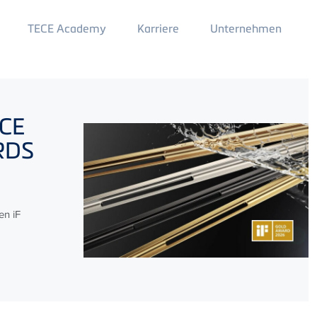
Main
TECE Academy
Karriere
Unternehmen
Menu
2
CE
ARDS
en iF