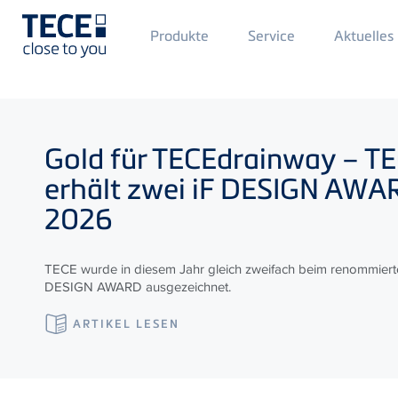
Main
Produkte
Service
Aktuelles
Menü
1
Direkt zum Inhalt
Gold für
TECE
drainway –
TE
erhält zwei iF DESIGN AW
2026
TECE wurde in diesem Jahr gleich zweifach beim renommiert
DESIGN AWARD ausgezeichnet.
ARTIKEL LESEN