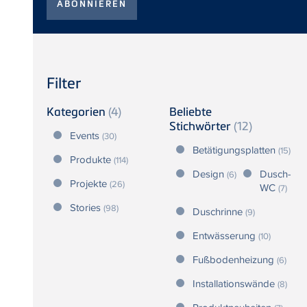
Filter
Kategorien
(4)
Beliebte
Stichwörter
(12)
Events
(30)
Betätigungsplatten
(15)
Produkte
(114)
Design
Dusch-
(6)
Projekte
(26)
WC
(7)
Stories
(98)
Duschrinne
(9)
Entwässerung
(10)
Fußbodenheizung
(6)
Installationswände
(8)