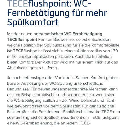
TECE
flushpoint: WC-
Fernbetätigung für mehr
Spülkomfort
Mit der neuen
pneumatischen WC-Fernbetätigung
TECEflushpoint
können Badbesitzer selbst entscheiden,
welche Position der Spülauslösung für sie die komfortabelste
ist:
TECE
flushpoint lässt sich in einem Aktionsradius von 1,70
m frei um den Spülkasten platzieren. Auch die Installation
bietet Komfort: Der Aktuator wird mit nur einem Klick auf das
Ablaufventil gesetzt – fertig.
Je nach Lebenslage oder Vorliebe in Sachen Komfort gibt es
bei der Auslösung der WC-Spülung unterschiedliche
Bedürfnisse: Für bewegungseingeschränkte Menschen kann
es zum Beispiel praktischer und bequemer sein, wenn sich
die WC-Betätigung seitlich an der Wand befindet und nicht
wie gewohnt direkt vor dem Spülkasten. Für genau solche
Fälle ergänzt die Emsdettener Sanitärtechnikmarke
TECE
nun
sein umfangreiches Spültechniksortiment um
TECE
flushpoint,
eine WC-Fernbedienung, die an jedem
TECE
-