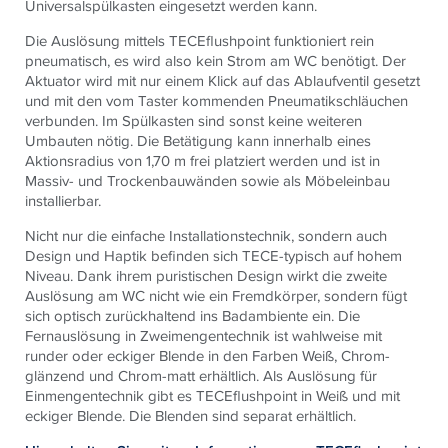
Universalspülkasten eingesetzt werden kann.
Die Auslösung mittels
TECE
flushpoint funktioniert rein
pneumatisch, es wird also kein Strom am WC benötigt. Der
Aktuator wird mit nur einem Klick auf das Ablaufventil gesetzt
und mit den vom Taster kommenden Pneumatikschläuchen
verbunden. Im Spülkasten sind sonst keine weiteren
Umbauten nötig. Die Betätigung kann innerhalb eines
Aktionsradius von 1,70 m frei platziert werden und ist in
Massiv- und Trockenbauwänden sowie als Möbeleinbau
installierbar.
Nicht nur die einfache Installationstechnik, sondern auch
Design und Haptik befinden sich
TECE
-typisch auf hohem
Niveau. Dank ihrem puristischen Design wirkt die zweite
Auslösung am WC nicht wie ein Fremdkörper, sondern fügt
sich optisch zurückhaltend ins Badambiente ein. Die
Fernauslösung in Zweimengentechnik ist wahlweise mit
runder oder eckiger Blende in den Farben Weiß, Chrom-
glänzend und Chrom-matt erhältlich. Als Auslösung für
Einmengentechnik gibt es
TECE
flushpoint in Weiß und mit
eckiger Blende. Die Blenden sind separat erhältlich.