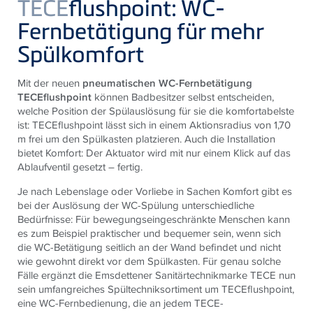
TECE
flushpoint: WC-
Fernbetätigung für mehr
Spülkomfort
Mit der neuen
pneumatischen WC-Fernbetätigung
TECEflushpoint
können Badbesitzer selbst entscheiden,
welche Position der Spülauslösung für sie die komfortabelste
ist:
TECE
flushpoint lässt sich in einem Aktionsradius von 1,70
m frei um den Spülkasten platzieren. Auch die Installation
bietet Komfort: Der Aktuator wird mit nur einem Klick auf das
Ablaufventil gesetzt – fertig.
Je nach Lebenslage oder Vorliebe in Sachen Komfort gibt es
bei der Auslösung der WC-Spülung unterschiedliche
Bedürfnisse: Für bewegungseingeschränkte Menschen kann
es zum Beispiel praktischer und bequemer sein, wenn sich
die WC-Betätigung seitlich an der Wand befindet und nicht
wie gewohnt direkt vor dem Spülkasten. Für genau solche
Fälle ergänzt die Emsdettener Sanitärtechnikmarke
TECE
nun
sein umfangreiches Spültechniksortiment um
TECE
flushpoint,
eine WC-Fernbedienung, die an jedem
TECE
-