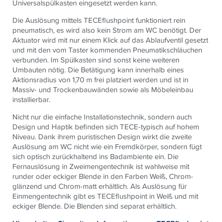
Universalspülkasten eingesetzt werden kann.
Die Auslösung mittels
TECE
flushpoint funktioniert rein
pneumatisch, es wird also kein Strom am WC benötigt. Der
Aktuator wird mit nur einem Klick auf das Ablaufventil gesetzt
und mit den vom Taster kommenden Pneumatikschläuchen
verbunden. Im Spülkasten sind sonst keine weiteren
Umbauten nötig. Die Betätigung kann innerhalb eines
Aktionsradius von 1,70 m frei platziert werden und ist in
Massiv- und Trockenbauwänden sowie als Möbeleinbau
installierbar.
Nicht nur die einfache Installationstechnik, sondern auch
Design und Haptik befinden sich
TECE
-typisch auf hohem
Niveau. Dank ihrem puristischen Design wirkt die zweite
Auslösung am WC nicht wie ein Fremdkörper, sondern fügt
sich optisch zurückhaltend ins Badambiente ein. Die
Fernauslösung in Zweimengentechnik ist wahlweise mit
runder oder eckiger Blende in den Farben Weiß, Chrom-
glänzend und Chrom-matt erhältlich. Als Auslösung für
Einmengentechnik gibt es
TECE
flushpoint in Weiß und mit
eckiger Blende. Die Blenden sind separat erhältlich.