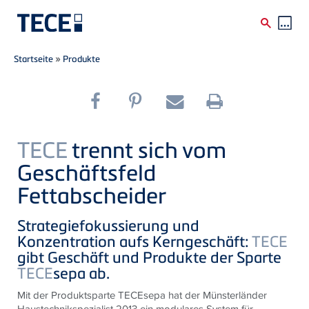
Breadcrumb
Direkt zum Inhalt
Startseite
»
Produkte
TECE
trennt sich vom
Geschäftsfeld
Fettabscheider
Strategiefokussierung und
Konzentration aufs Kerngeschäft:
TECE
gibt Geschäft und Produkte der Sparte
TECE
sepa ab.
Mit der Produktsparte TECEsepa hat der Münsterländer
Haustechnikspezialist 2013 ein modulares System für