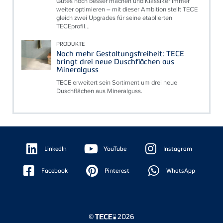
Gutes noch besser machen und Klassiker immer
weiter optimieren – mit dieser Ambition stellt TECE
gleich zwei Upgrades für seine etablierten
TECEprofil...
PRODUKTE
Noch mehr Gestaltungsfreiheit: TECE
bringt drei neue Duschflächen aus
Mineralguss
TECE erweitert sein Sortiment um drei neue
Duschflächen aus Mineralguss.
Floating
Sidebar
LinkedIn
YouTube
Instagram
Facebook
Pinterest
WhatsApp
©
2026