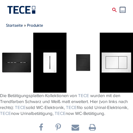
Breadcrumb
Direkt zum Inhalt
Startseite
»
Produkte
Die Betätigungsplatten-Kollektionen von
TECE
wurden mit den
Trendfarben Schwarz und Weiß matt erweitert. Hier (von links nach
rechts):
TECE
solid WC-Elektronik,
TECE
filo solid Urinal-Elektrionik,
TECE
now Urinalbetätigung,
TECE
now WC-Betätigung.