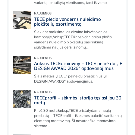
variantą, pritaikytą vientisoms, tarsi iš vieno...
NAUJIENOS
TECE plečia vanderns nuleidimo
plokštelių asortimentą
Siekiant maksimalios dizaino laisvės vonios
kambaryje,&nbsp;TECE&nbsp;dar labiau plečia
vandens nuleidimo plokštelių pasirinkimą,
siūlydama naujus gerai žinomų...
NAUJIENOS
Auksas TECEdrainway – TECE pelnė du „iF
DESIGN AWARD 2026“ apdovanojimus
Šiais metais „TECE“ pelnė du prestižinius „iF
DESIGN AWARDS“ apdovanojimus.
NAUJIENOS
TECEprofil – sėkmės istorija tęsiasi jau 30
metų
Prieš 30 metų&nbsp;TECE pristatydama naują
produktą – TECEprofil – iš esmės pakeitė sanitarinių
elementų montavimą. Ši novatoriška montavimo
sistema...