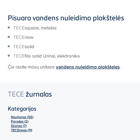
Pisuaro vandens nuleidimo plokštelės
TECE
square, metalas
TECE
now
TECE
solid
TECE
filo solid Urinal, elektronika
Čia rasite mūsų unitazo
vandens nuleidimo plokšteles
.
TECE
žurnalas
Kategorijos
Naujienos (56)
Parodos (2)
Stories (7)
TECEnews (11)