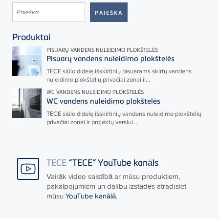
Produktai
PISUARŲ VANDENS NULEIDIMO PLOKŠTELĖS
Pisuarų vandens nuleidimo plokštelės
TECE
siūlo didelę išskirtinių pisuarams skirtų vandens
nuleidimo plokštelių privačiai zonai ir...
WC VANDENS NULEIDIMO PLOKŠTELĖS
WC vandens nuleidimo plokštelės
TECE
siūlo didelę išskirtinių vandens nuleidimo plokštelių
privačiai zonai ir projektų verslui...
TECE
“TECE” YouTube kanāls
Vairāk video saistībā ar mūsu produktiem,
pakalpojumiem un dalību izstādēs atradīsiet
mūsu
YouTube kanālā
.