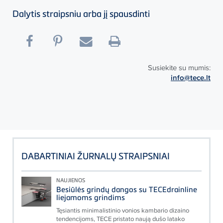
Dalytis straipsniu arba jį spausdinti
Susiekite su mumis:
info@tece.lt
DABARTINIAI ŽURNALŲ STRAIPSNIAI
NAUJIENOS
Besiūlės grindų dangos su TECEdrainline
liejamoms grindims
Tęsiantis minimalistinio vonios kambario dizaino
tendencijoms, TECE pristato naują dušo latako