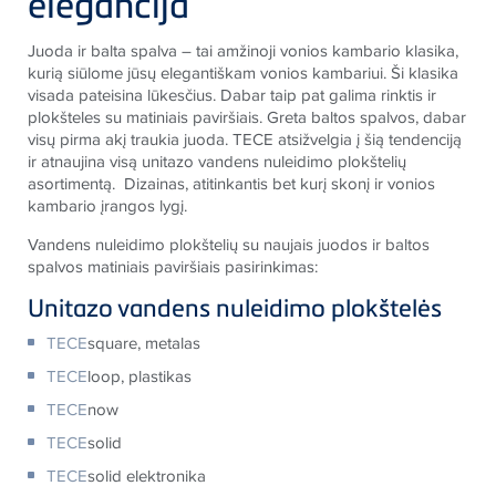
elegancija
Juoda ir balta spalva – tai amžinoji vonios kambario klasika,
kurią siūlome jūsų elegantiškam vonios kambariui. Ši klasika
visada pateisina lūkesčius. Dabar taip pat galima rinktis ir
plokšteles su matiniais paviršiais. Greta baltos spalvos, dabar
visų pirma akį traukia juoda. TECE atsižvelgia į šią tendenciją
ir atnaujina visą unitazo vandens nuleidimo plokštelių
asortimentą. Dizainas, atitinkantis bet kurį skonį ir vonios
kambario įrangos lygį.
Vandens nuleidimo plokštelių su naujais juodos ir baltos
spalvos matiniais paviršiais pasirinkimas:
Unitazo vandens nuleidimo plokštelės
TECE
square, metalas
TECE
loop, plastikas
TECE
now
TECE
solid
TECE
solid elektronika