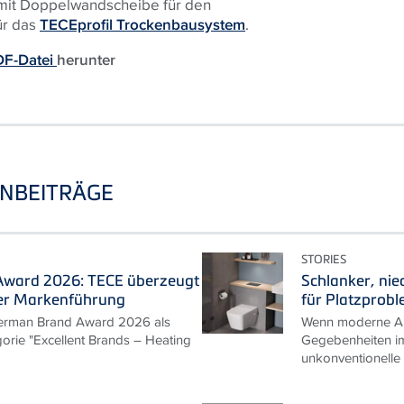
mit Doppelwandscheibe für den
ür das
TECEprofil Trockenbausystem
.
DF-Datei
herunter
NBEITRÄGE
STORIES
ward 2026: TECE überzeugt
Schlanker, nie
er Markenführung
für Platzprob
erman Brand Award 2026 als
Wenn moderne An
gorie "Excellent Brands – Heating
Gegebenheiten im
unkonventionelle