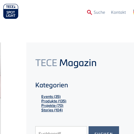
Secon
Suche
Kontakt
Menu
TECE
Magazin
Kategorien
Events (35)
Produkte (135)
Projekte (70)
Stories (104)