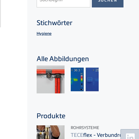
Stichwörter
Hygiene
Alle Abbildungen
Produkte
ROHRSYSTEME
Floating
TECE
flex - Verbundrohr
Sidebar