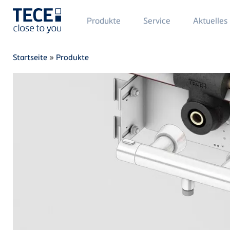
Main
Produkte
Service
Aktuelles
Menü
1
Direkt zum Inhalt
Breadcrumb
Startseite
»
Produkte