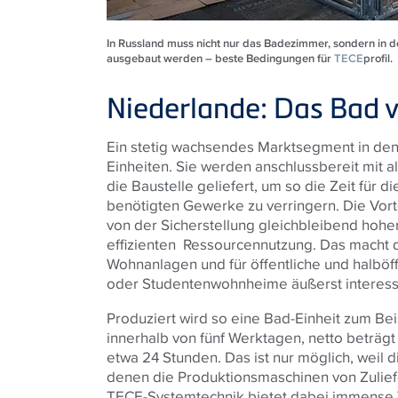
In Russland muss nicht nur das Badezimmer, sondern in
ausgebaut werden – beste Bedingungen für
TECE
profil.
Niederlande: Das Bad 
Ein stetig wachsendes Marktsegment in den
Einheiten. Sie werden anschlussbereit mit al
die Baustelle geliefert, um so die Zeit für d
benötigten Gewerke zu verringern. Die Vort
von der Sicherstellung gleichbleibend hoher 
effizienten Ressourcennutzung. Das macht 
Wohnanlagen und für öffentliche und halbö
oder Studentenwohnheime äußerst interess
Produziert wird so eine Bad-Einheit zum Be
innerhalb von fünf Werktagen, netto beträg
etwa 24 Stunden. Das ist nur möglich, weil d
denen die Produktionsmaschinen von Zulief
TECE-Systemtechnik bietet dabei immense V