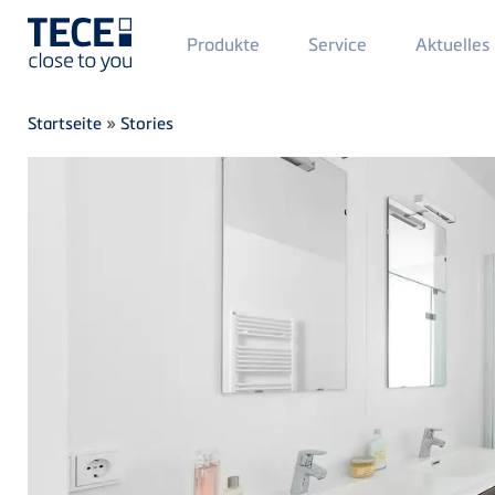
Main
Produkte
Service
Aktuelles
Menü
1
Direkt zum Inhalt
Breadcrumb
Startseite
»
Stories