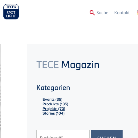
Secon
Suche
Kontakt
Menu
TECE
Magazin
Kategorien
Events (35)
Produkte (135)
Projekte (70)
Stories (104)