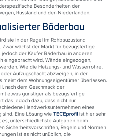
nderspezifische Besonderheiten der
orwegen, Russland und den Niederlanden.
alisierter Bäderbau
rd sie in der Regel im Rohbauzustand
d. Zwar wächst der Markt für bezugsfertige
 jedoch der Käufer Bäderbau in anderen
ich eingebracht wird, Wände eingezogen,
t werden. Wie die Heizungs- und Wasserrohre,
 oder Aufzugschacht abzweigen, in der
lls meist dem Wohnungseigentümer überlassen.
ell, nach dem Geschmack der
t etwas günstiger als bezugsfertige
 das jedoch dazu, dass nicht nur
rschiedene Handwerksunternehmen eines
 sind. Eine Lösung wie
TECEprofil
ist hier sehr
t es, unterschiedlichste Aufgaben beim
en Sicherheitsvorschriften, Regeln und Normen
ungen ist es nicht unüblich, die