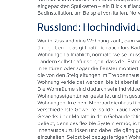
eingepackten Spülkästen – ein Blick auf lä
Badinstallation, am Beispiel von Italien, N
Russland: Hochindividu
Wer in Russland eine Wohnung kauft, dem wi
übergeben – das gilt natürlich auch fürs Ba
Wohnungen allmählich, normalerweise muss
Ländern selbst dafür sorgen, dass der Estr
Innentüren oder sogar die Fenster montier
die von den Steigleitungen im Treppenhaus
Wohnung verkleidet werden, bleibt ebenfa
Die Wohnräume sind dadurch sehr individu
Wohnungseigentümer gestaltet und insgesam
Wohnungen. In einem Mehrparteienhaus führt
verschiedenste Gewerke, sondern auch ve
Gewerks über Monate in dem Gebäude tätig
beliebt, denn das flexible System ermöglich
Innenausbau zu lösen und dabei die gängig
einzuhalten. Selbst bei bezugsfertigen Wohn