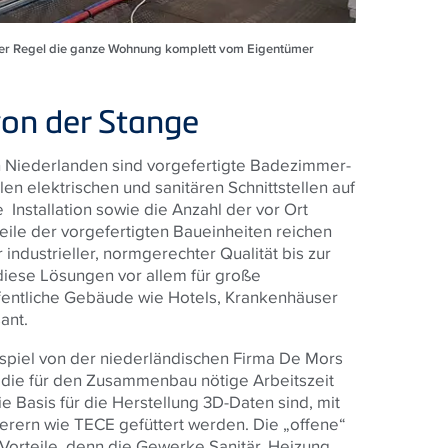
 der Regel die ganze Wohnung komplett vom Eigentümer
von der Stange
 Niederlanden sind vorgefertigte Badezimmer-
len elektrischen und sanitären Schnittstellen auf
ie Installation sowie die Anzahl der vor Ort
eile der vorgefertigten Baueinheiten reichen
industrieller, normgerechter Qualität bis zur
diese Lösungen vor allem für große
ffentliche Gebäude wie Hotels, Krankenhäuser
ant.
ispiel von der niederländischen Firma De Mors
t die für den Zusammenbau nötige Arbeitszeit
ie Basis für die Herstellung 3D-Daten sind, mit
erern wie TECE gefüttert werden. Die „offene“
orteile, denn die Gewerke Sanitär, Heizung,